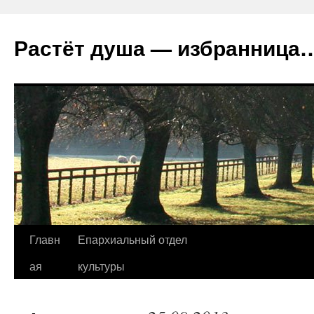
Растёт душа — избранница
Перейти
Главн
Епархиальный отдел
к
ая
культуры
содержимому