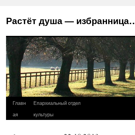
Растёт душа — избранница
Перейти
Главн
Епархиальный отдел
к
ая
культуры
содержимому