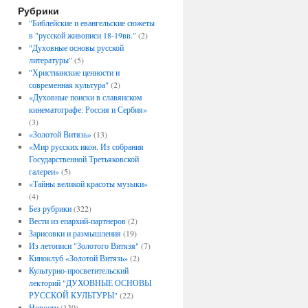
Рубрики
"Библейские и евангельские сюжеты
в "русской живописи 18-19вв."
(2)
"Духовные основы русской
литературы"
(5)
"Христианские ценности и
современная культура"
(2)
«Духовные поиски в славянском
кинематографе: Россия и Сербия»
(3)
«Золотой Витязь»
(13)
«Мир русских икон. Из собрания
Государственной Третьяковской
галереи»
(5)
«Тайны великой красоты музыки»
(4)
Без рубрики
(322)
Вести из епархий-партнеров
(2)
Зарисовки и размышления
(19)
Из летописи "Золотого Витязя"
(7)
Киноклуб «Золотой Витязь»
(2)
Культурно-просветительский
лекторий "ДУХОВНЫЕ ОСНОВЫ
РУССКОЙ КУЛЬТУРЫ"
(22)
Новости
(130)