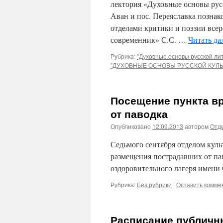
лектория «Духовные основы русс
Аван и пос. Переяславка позна
отделами критики и поэзии все
современник» С.С. …
Читать да
Рубрика:
"Духовные основы русской ли
"ДУХОВНЫЕ ОСНОВЫ РУССКОЙ КУЛЬ
Посещение пункта в
от паводка
Опубликовано
12.09.2013
автором
Отде
Седьмого сентября отделом куль
размещения пострадавших от па
оздоровительного лагеря имени
Рубрика:
Без рубрики
|
Оставить комме
Расписание публичн