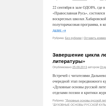
22 сентября в зале ОДОРА, где 
«Православная Русь», состоялся
воскресных школах Хабаровско
полуторачасовая программа, в к
далее
→
Рубрика:
Без рубрики
|
Оставить комме
Завершение цикла л
литературы»
Опубликовано
25.09.2013
автором
Отде
Встречей с читателями Дальнев
очередной этап передвижного к
«Духовные основы русской лите
отделами поэзии и критики жур
Рубрика:
"Духовные основы русской ли
"ДУХОВНЫЕ ОСНОВЫ РУССКОЙ КУЛЬ