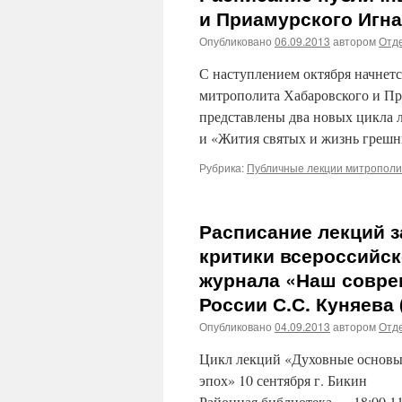
и Приамурского Игна
Опубликовано
06.09.2013
автором
Отде
С наступлением октября начнет
митрополита Хабаровского и Пр
представлены два новых цикла 
и «Жития святых и жизнь грешн
Рубрика:
Публичные лекции митрополит
Расписание лекций 
критики всероссийск
журнала «Наш совре
России С.С. Куняева (
Опубликовано
04.09.2013
автором
Отде
Цикл лекций «Духовные осно
эпох» 10 сентября г. Б
Районная библиотека — 18:00 1