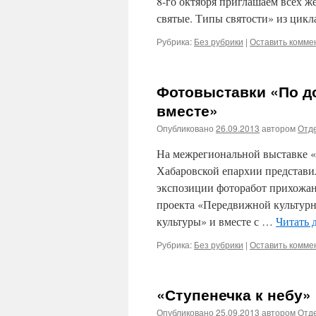
8-го октября приглашаем всех 
святые. Типы святости» из ци
Рубрика:
Без рубрики
|
Оставить комме
Фотовыставки «По д
вместе»
Опубликовано
26.09.2013
автором
Отде
На межрегиональной выставке «П
Хабаровской епархии представи
экспозиции фоторабот прихожан
проекта «Передвижной культурн
культуры» и вместе с …
Читать 
Рубрика:
Без рубрики
|
Оставить комме
«Ступенечка к небу»
Опубликовано
25.09.2013
автором
Отде