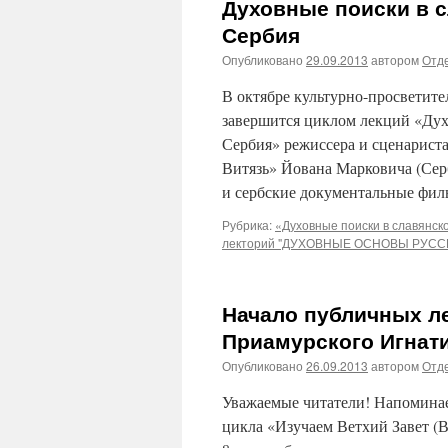
Духовные поиски в с
Сербия
Опубликовано
29.09.2013
автором
Отде
В октябре культурно-просветит
завершится циклом лекций «Дух
Сербия» режиссера и сценарист
Витязь» Йована Марковича (Сер
и сербские документальные ф
Рубрика:
«Духовные поиски в славянск
лекторий "ДУХОВНЫЕ ОСНОВЫ РУСС
Начало публичных л
Приамурского Игнат
Опубликовано
26.09.2013
автором
Отде
Уважаемые читатели! Напоминаем
цикла «Изучаем Ветхий Завет (Ве