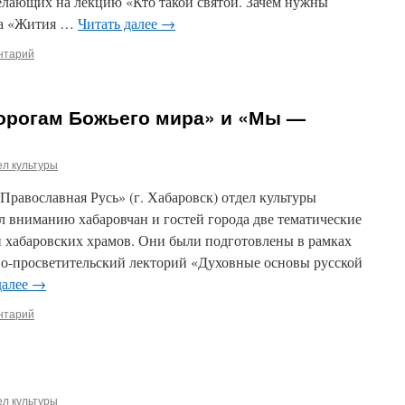
желающих на лекцию «Кто такой святой. Зачем нужны
кла «Жития …
Читать далее
→
нтарий
орогам Божьего мира» и «Мы —
л культуры
равославная Русь» (г. Хабаровск) отдел культуры
л вниманию хабаровчан и гостей города две тематические
 хабаровских храмов. Они были подготовлены в рамках
о-просветительский лекторий «Духовные основы русской
далее
→
нтарий
л культуры