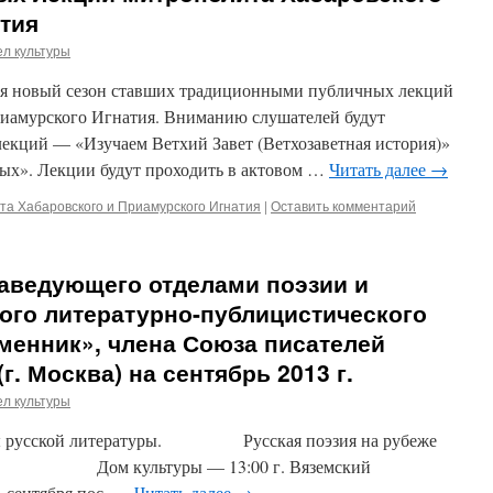
тия
л культуры
ся новый сезон ставших традиционными публичных лекций
иамурского Игнатия. Вниманию слушателей будут
лекций — «Изучаем Ветхий Завет (Ветхозаветная история)»
ых». Лекции будут проходить в актовом …
Читать далее
→
а Хабаровского и Приамурского Игнатия
|
Оставить комментарий
заведующего отделами поэзии и
ого литературно-публицистического
менник», члена Союза писателей
г. Москва) на сентябрь 2013 г.
л культуры
вы русской литературы. Русская поэзия на рубеже
икин Дом культуры — 13:00 г. Вяземский
1 сентября пос. …
Читать далее
→