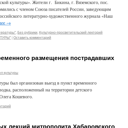
кой культуры». Жители г. Бикина, г. Вяземского, пос.
комились с членом Союза писателей России, заведующим
российского литературно-художественного журнала «Наш
лее
→
тературы"
,
Без рубрики
,
Культурно-просветительский лекторий
ТУРЫ"
|
Оставить комментарий
ременного размещения пострадавших
л культуры
туры был организован выезд в пункт временного
водка, расположенный на территории детского
 Олега Кошевого.
нтарий
ых лекций митрополита Хабаровского