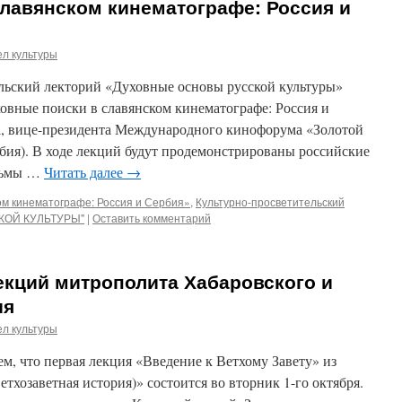
лавянском кинематографе: Россия и
л культуры
ельский лекторий «Духовные основы русской культуры»
овные поиски в славянском кинематографе: Россия и
а, вице-президента Международного кинофорума «Золотой
бия). В ходе лекций будут продемонстрированы российские
ильмы …
Читать далее
→
ом кинематографе: Россия и Сербия»
,
Культурно-просветительский
КОЙ КУЛЬТУРЫ"
|
Оставить комментарий
екций митрополита Хабаровского и
ия
л культуры
, что первая лекция «Введение к Ветхому Завету» из
тхозаветная история)» состоится во вторник 1-го октября.