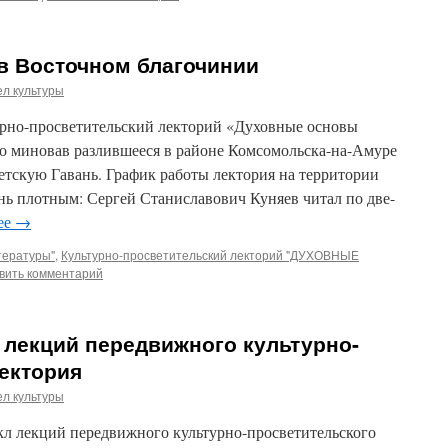
в Восточном благочинии
л культуры
урно-просветительский лекторий «Духовные основы
но миновав разлившееся в районе Комсомольска-на-Амуре
етскую Гавань. График работы лектория на территории
нь плотным: Сергей Станиславович Куняев читал по две-
ее
→
тературы"
,
Культурно-просветительский лекторий "ДУХОВНЫЕ
вить комментарий
 лекций передвижного культурно-
ектория
л культуры
кл лекций передвижного культурно-просветительского