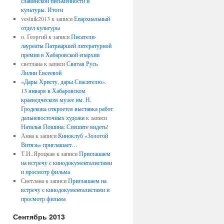
славянской письменности и
культуры. Итоги
vestnik2013
к записи
Епархиальный
отдел культуры
о. Георгий
к записи
Писатели-
лауреаты Патриаршей литературной
премии в Хабаровской епархии
светлана
к записи
Святая Русь
Лилии Евсеевой
«Дары Христу, дары Спасителю».
13 января в Хабаровском
краеведческом музее им. Н.
Гродекова откроется выставка работ
дальневосточных художн
к записи
Наталья Пошина: Спешите видеть!
Анна
к записи
Киноклуб «Золотой
Витязь» приглашает…
Т.И..Яроцкая
к записи
Приглашаем
на встречу с кинодокументалистами
и просмотр фильма
Светлана
к записи
Приглашаем на
встречу с кинодокументалистами и
просмотр фильма
Сентябрь 2013