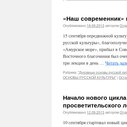
«Наш современник» 
Опубликовано
18.09.2013
автором
Отде
15 сентября передвижной культ
русской культуры», благополуч
«Амурское море», прибыл в Сов
Восточного благочиния был оче
три лекции в день …
Читать дал
Рубрика:
"Духовные основы русской ли
ОСНОВЫ РУССКОЙ КУЛЬТУРЫ"
|
Оста
Начало нового цикла
просветительского л
Опубликовано
12.09.2013
автором
Отде
10 сентября стартовал новый ци