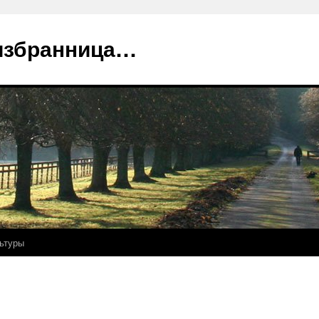
избранница…
ьтуры