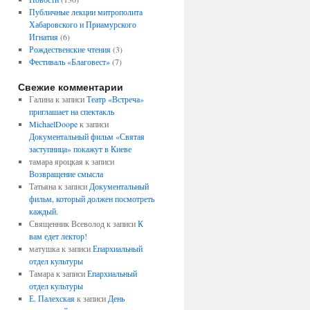
Публичные лекции митрополита
Хабаровского и Приамурского
Игнатия
(6)
Рождественские чтения
(3)
Фестиваль «Благовест»
(7)
Свежие комментарии
Галина
к записи
Театр «Встреча»
приглашает на спектакль
MichaelDoope
к записи
Документальный фильм «Святая
заступница» покажут в Киеве
тамара яроцкая
к записи
Возвращение смысла
Татьяна
к записи
Документальный
фильм, который должен посмотреть
каждый.
Священник Всеволод
к записи
К
вам едет лектор!
матушка
к записи
Епархиальный
отдел культуры
Тамара
к записи
Епархиальный
отдел культуры
Е. Палехская
к записи
День