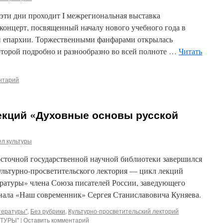
в эти дни проходит I межрегиональная выставка
 концерт, посвященный началу нового учебного года в
й епархии. Торжественными фанфарами открылась
оторой подробно и разнообразно во всей полноте …
Читать
нтарий
екций «Духовные основы русской
л культуры
осточной государственной научной библиотеки завершился
ультурно-просветительского лектория — цикл лекций
ратуры» члена Союза писателей России, заведующего
нала «Наш современник» Сергея Станиславовича Куняева.
тературы"
,
Без рубрики
,
Культурно-просветительский лекторий
ТУРЫ"
|
Оставить комментарий