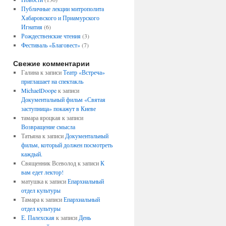
Публичные лекции митрополита
Хабаровского и Приамурского
Игнатия
(6)
Рождественские чтения
(3)
Фестиваль «Благовест»
(7)
Свежие комментарии
Галина
к записи
Театр «Встреча»
приглашает на спектакль
MichaelDoope
к записи
Документальный фильм «Святая
заступница» покажут в Киеве
тамара яроцкая
к записи
Возвращение смысла
Татьяна
к записи
Документальный
фильм, который должен посмотреть
каждый.
Священник Всеволод
к записи
К
вам едет лектор!
матушка
к записи
Епархиальный
отдел культуры
Тамара
к записи
Епархиальный
отдел культуры
Е. Палехская
к записи
День