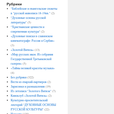
Рубрики
"Библейские и евангельские сюжеты
в "русской живописи 18-19вв."
(2)
"Духовные основы русской
литературы"
(5)
"Христианские ценности и
современная культура"
(2)
«Духовные поиски в славянском
кинематографе: Россия и Сербия»
(3)
«Золотой Витязь»
(13)
«Мир русских икон. Из собрания
Государственной Третьяковской
галереи»
(5)
«Тайны великой красоты музыки»
(4)
Без рубрики
(322)
Вести из епархий-партнеров
(2)
Зарисовки и размышления
(19)
Из летописи "Золотого Витязя"
(7)
Киноклуб «Золотой Витязь»
(2)
Культурно-просветительский
лекторий "ДУХОВНЫЕ ОСНОВЫ
РУССКОЙ КУЛЬТУРЫ"
(22)
Новости
(130)