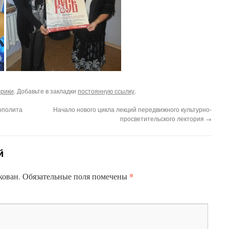
брики
. Добавьте в закладки
постоянную ссылку
.
ополита
Начало нового цикла лекций передвижного культурно-
просветительского лектория
→
й
*
кован.
Обязательные поля помечены