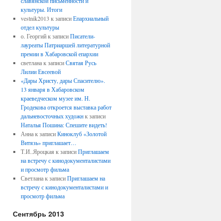
славянской письменности и
культуры. Итоги
vestnik2013
к записи
Епархиальный
отдел культуры
о. Георгий
к записи
Писатели-
лауреаты Патриаршей литературной
премии в Хабаровской епархии
светлана
к записи
Святая Русь
Лилии Евсеевой
«Дары Христу, дары Спасителю».
13 января в Хабаровском
краеведческом музее им. Н.
Гродекова откроется выставка работ
дальневосточных художн
к записи
Наталья Пошина: Спешите видеть!
Анна
к записи
Киноклуб «Золотой
Витязь» приглашает…
Т.И..Яроцкая
к записи
Приглашаем
на встречу с кинодокументалистами
и просмотр фильма
Светлана
к записи
Приглашаем на
встречу с кинодокументалистами и
просмотр фильма
Сентябрь 2013