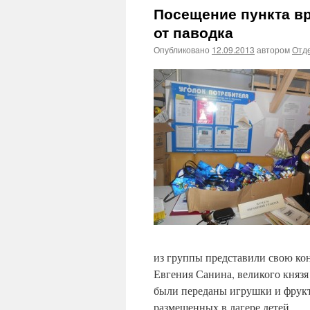
Посещение пункта в
от паводка
Опубликовано
12.09.2013
автором
Отде
из группы представили свою ко
Евгения Санина, великого княз
были переданы игрушки и фрукт
размещенных в лагере детей.