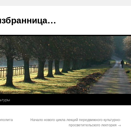
избранница…
ьтуры
ополита
Начало нового цикла лекций передвижного культурно-
просветительского лектория
→