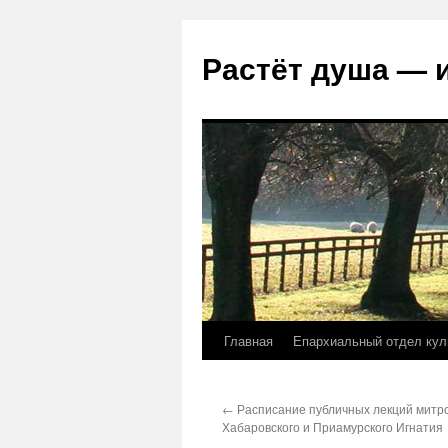
Растёт душа — 
Главная
Епархиальный отдел кул
Перейти
к
←
Расписание публичных лекций митр
содержимому
Хабаровского и Приамурского Игнатия