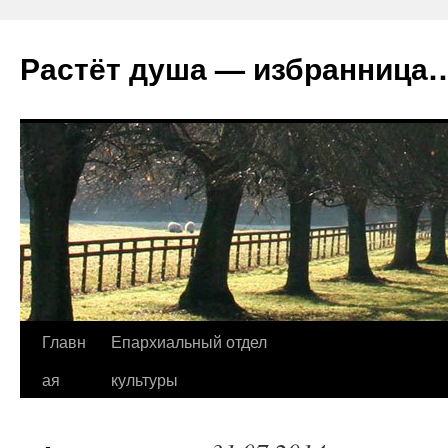
Растёт душа — избранница
Перейти
Главн
Епархиальный отдел
к
ая
культуры
содержимому