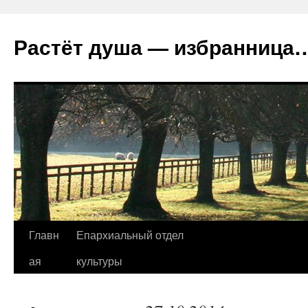
Растёт душа — избранница
Перейти
Главн
Епархиальный отдел
к
ая
культуры
содержимому