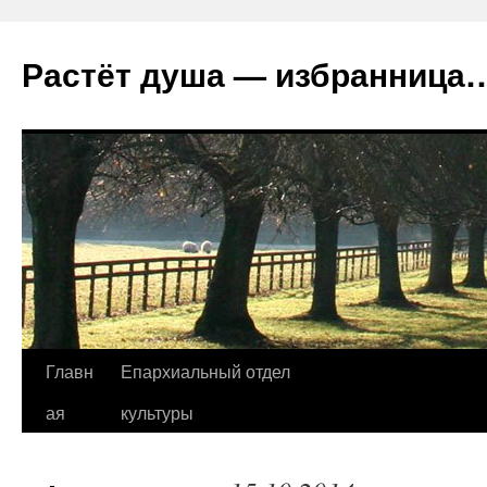
Растёт душа — избранница
Перейти
Главн
Епархиальный отдел
к
ая
культуры
содержимому