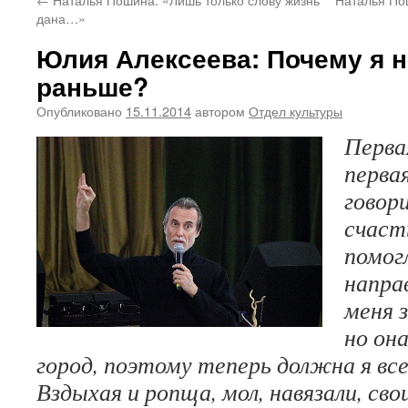
дана…»
Юлия Алексеева: Почему я н
раньше?
Опубликовано
15.11.2014
автором
Отдел культуры
Перва
первая
говор
счаст
помог
напра
меня з
но она
город, поэтому теперь должна я все
Вздыхая и ропща, мол, навязали, св