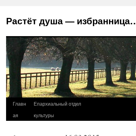
Растёт душа — избранница
Перейти
Главн
Епархиальный отдел
к
ая
культуры
содержимому