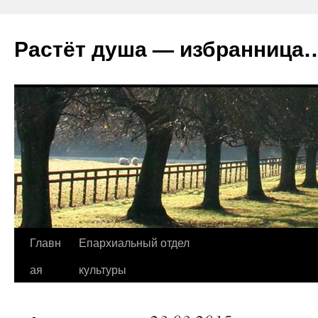
Растёт душа — избранница
Перейти
Главн
Епархиальный отдел
к
ая
культуры
содержимому