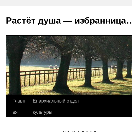
Растёт душа — избранница
Перейти
Главн
Епархиальный отдел
к
ая
культуры
содержимому