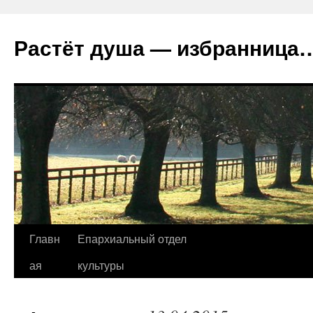
Растёт душа — избранница
Перейти
Главн
Епархиальный отдел
к
ая
культуры
содержимому