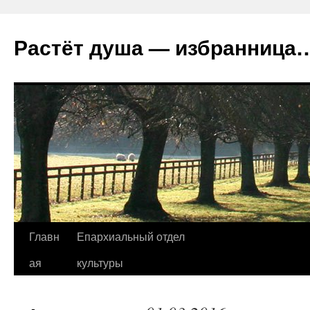
Растёт душа — избранница
Перейти
Главн
Епархиальный отдел
к
ая
культуры
содержимому