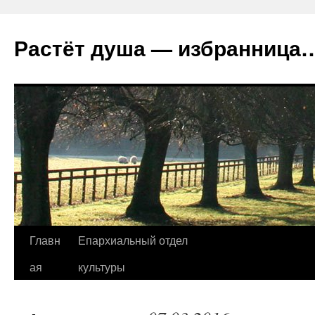
Растёт душа — избранница
Перейти
Главн
Епархиальный отдел
к
ая
культуры
содержимому