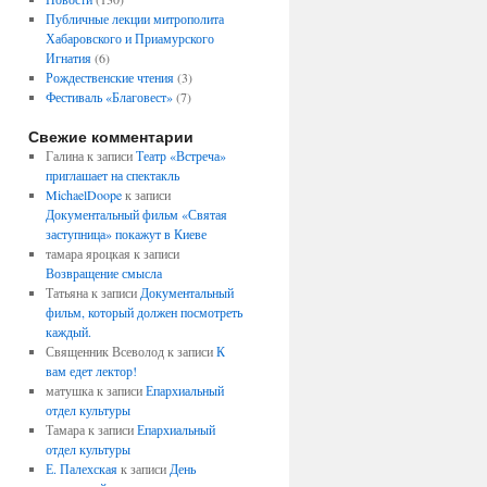
Публичные лекции митрополита
Хабаровского и Приамурского
Игнатия
(6)
Рождественские чтения
(3)
Фестиваль «Благовест»
(7)
Свежие комментарии
Галина
к записи
Театр «Встреча»
приглашает на спектакль
MichaelDoope
к записи
Документальный фильм «Святая
заступница» покажут в Киеве
тамара яроцкая
к записи
Возвращение смысла
Татьяна
к записи
Документальный
фильм, который должен посмотреть
каждый.
Священник Всеволод
к записи
К
вам едет лектор!
матушка
к записи
Епархиальный
отдел культуры
Тамара
к записи
Епархиальный
отдел культуры
Е. Палехская
к записи
День