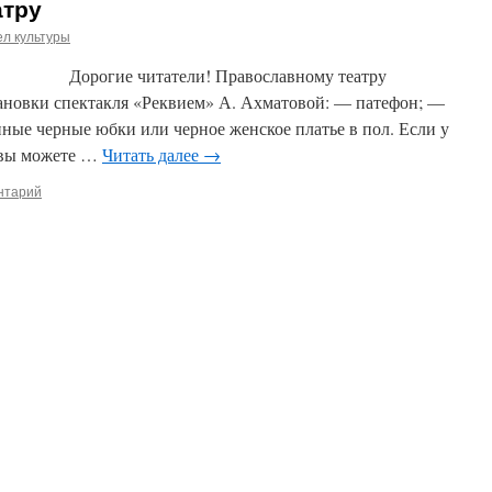
атру
л культуры
ли! Православному театру
ановки спектакля «Реквием» А. Ахматовой: — патефон; —
нные черные юбки или черное женское платье в пол. Если у
и вы можете …
Читать далее
→
нтарий