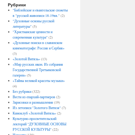
Рубрики
"Библейские и евангельские сюжеты
в "русской живописи 18-19вв."
(2)
"Духовные основы русской
литературы"
(5)
"Христианские ценности и
современная культура"
(2)
«Духовные поиски в славянском
кинематографе: Россия и Сербия»
(3)
«Золотой Витязь»
(13)
«Мир русских икон. Из собрания
Государственной Третьяковской
галереи»
(5)
«Тайны великой красоты музыки»
(4)
Без рубрики
(322)
Вести из епархий-партнеров
(2)
Зарисовки и размышления
(19)
Из летописи "Золотого Витязя"
(7)
Киноклуб «Золотой Витязь»
(2)
Культурно-просветительский
лекторий "ДУХОВНЫЕ ОСНОВЫ
РУССКОЙ КУЛЬТУРЫ"
(22)
Новости
(130)