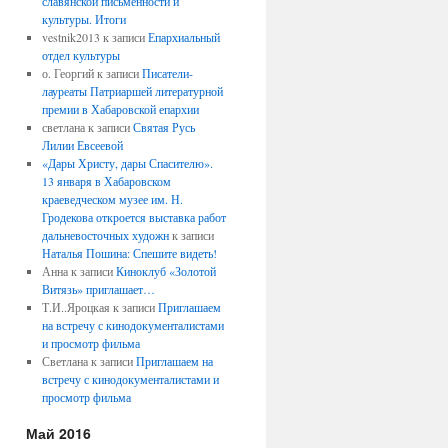
славянской письменности и
культуры. Итоги
vestnik2013
к записи
Епархиальный
отдел культуры
о. Георгий
к записи
Писатели-
лауреаты Патриаршей литературной
премии в Хабаровской епархии
светлана
к записи
Святая Русь
Лилии Евсеевой
«Дары Христу, дары Спасителю».
13 января в Хабаровском
краеведческом музее им. Н.
Гродекова откроется выставка работ
дальневосточных художн
к записи
Наталья Пошина: Спешите видеть!
Анна
к записи
Киноклуб «Золотой
Витязь» приглашает…
Т.И..Яроцкая
к записи
Приглашаем
на встречу с кинодокументалистами
и просмотр фильма
Светлана
к записи
Приглашаем на
встречу с кинодокументалистами и
просмотр фильма
Май 2016