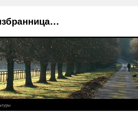
избранница…
ьтуры