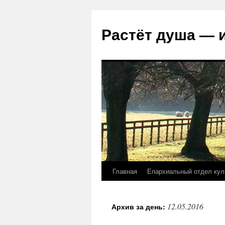
Растёт душа — 
Главная
Епархиальный отдел кул
Перейти
к
12.05.2016
Архив за день:
содержимому