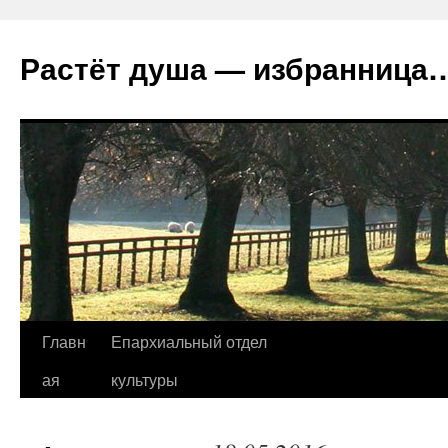
Растёт душа — избранница
Перейти
Главн
Епархиальный отдел
к
ая
культуры
содержимому