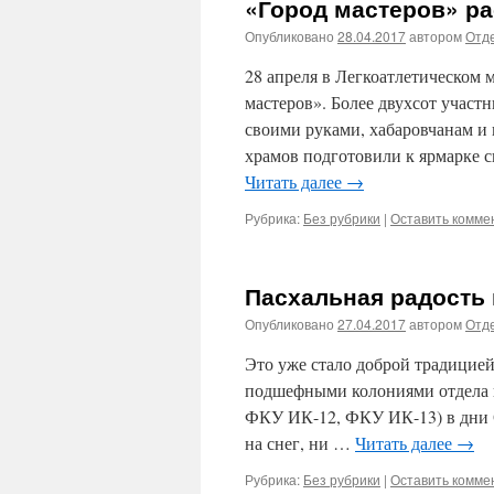
«Город мастеров» ра
Опубликовано
28.04.2017
автором
Отде
28 апреля в Легкоатлетическом 
мастеров». Более двухсот учас
своими руками, хабаровчанам и
храмов подготовили к ярмарке с
Читать далее
→
Рубрика:
Без рубрики
|
Оставить комме
Пасхальная радость 
Опубликовано
27.04.2017
автором
Отде
Это уже стало доброй традицие
подшефными колониями отдела 
ФКУ ИК-12, ФКУ ИК-13) в дни С
на снег, ни …
Читать далее
→
Рубрика:
Без рубрики
|
Оставить комме