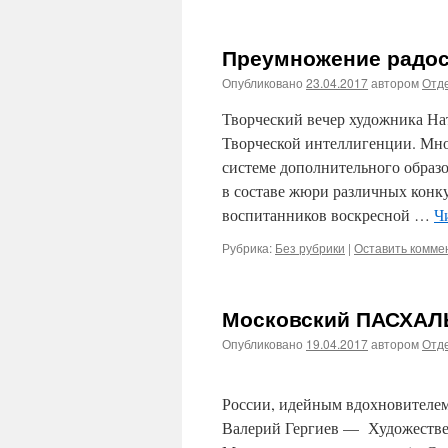
Преумножение радос
Опубликовано
23.04.2017
автором
Отде
Творческий вечер художника На
Творческой интеллигенции. Мно
системе дополнительного образо
в составе жюри различных конк
воспитанников воскресной …
Ч
Рубрика:
Без рубрики
|
Оставить комме
Московский ПАСХАЛ
Опубликовано
19.04.2017
автором
Отде
Дорогие друзья! 
России, идейным вдохновителем
Валерий Гергиев — Художестве