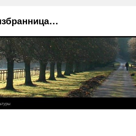
избранница…
ьтуры