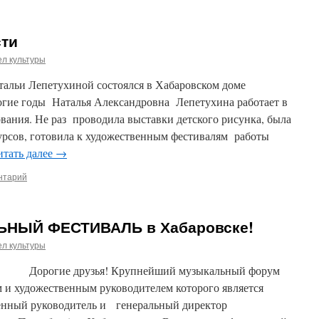
ти
л культуры
тальи Лепетухиной состоялся в Хабаровском доме
гие годы Наталья Александровна Лепетухина работает в
вания. Не раз проводила выставки детского рисунка, была
урсов, готовила к художественным фестивалям работы
итать далее
→
нтарий
ЬНЫЙ ФЕСТИВАЛЬ в Хабаровске!
л культуры
Крупнейший музыкальный форум
 и художественным руководителем которого является
нный руководитель и генеральный директор