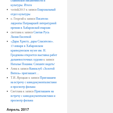
славянской письменности и
культуры. Итоги
vestnik2013
к записи
Епархиальный
отдел культуры
о. Георгий
к записи
Писатели-
лауреаты Патриаршей литературной
премии в Хабаровской епархии
светлана
к записи
Святая Русь
Лилии Евсеевой
«Дары Христу, дары Спасителю».
13 января в Хабаровском
краеведческом музее им. Н.
Гродекова откроется выставка работ
дальневосточных художн
к записи
Наталья Пошина: Спешите видеть!
Анна
к записи
Киноклуб «Золотой
Витязь» приглашает…
Т.И..Яроцкая
к записи
Приглашаем
на встречу с кинодокументалистами
и просмотр фильма
Светлана
к записи
Приглашаем на
встречу с кинодокументалистами и
просмотр фильма
Апрель 2017