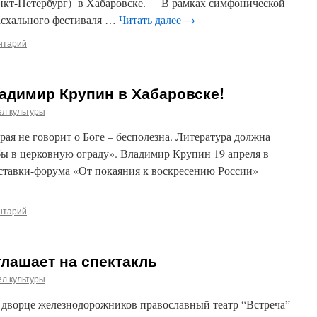
т-Петербург) в Хабаровске. В рамках симфонической
схального фестиваля …
Читать далее
→
нтарий
адимир Крупин в Хабаровске!
л культуры
рая не говорит о Боге – бесполезна. Литература должна
я бы в церковную ограду». Владимир Крупин 19 апреля в
ыставки-форума «От покаяния к воскресению России»
нтарий
глашает на спектакль
л культуры
м дворце железнодорожников православный театр “Встреча”