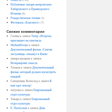
Публичные лекции митрополита
Хабаровского и Приамурского
Игнатия
(6)
Рождественские чтения
(3)
Фестиваль «Благовест»
(7)
Свежие комментарии
Галина
к записи
Театр «Встреча»
приглашает на спектакль
MichaelDoope
к записи
Документальный фильм «Святая
заступница» покажут в Киеве
тамара яроцкая
к записи
Возвращение смысла
Татьяна
к записи
Документальный
фильм, который должен посмотреть
каждый.
Священник Всеволод
к записи
К
вам едет лектор!
матушка
к записи
Епархиальный
отдел культуры
Тамара
к записи
Епархиальный
отдел культуры
Е. Палехская
к записи
День