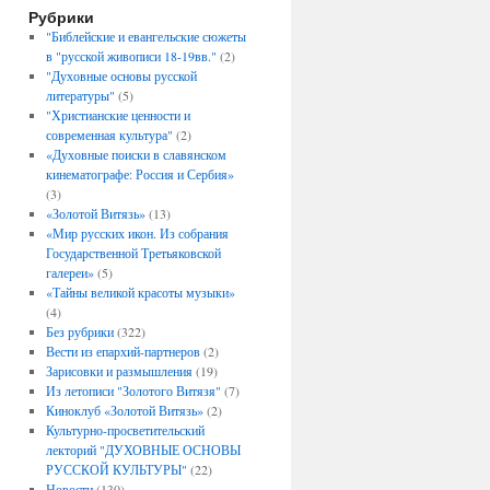
Рубрики
"Библейские и евангельские сюжеты
в "русской живописи 18-19вв."
(2)
"Духовные основы русской
литературы"
(5)
"Христианские ценности и
современная культура"
(2)
«Духовные поиски в славянском
кинематографе: Россия и Сербия»
(3)
«Золотой Витязь»
(13)
«Мир русских икон. Из собрания
Государственной Третьяковской
галереи»
(5)
«Тайны великой красоты музыки»
(4)
Без рубрики
(322)
Вести из епархий-партнеров
(2)
Зарисовки и размышления
(19)
Из летописи "Золотого Витязя"
(7)
Киноклуб «Золотой Витязь»
(2)
Культурно-просветительский
лекторий "ДУХОВНЫЕ ОСНОВЫ
РУССКОЙ КУЛЬТУРЫ"
(22)
Новости
(130)