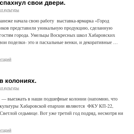
спахнул свои двери.
л культуры
манеже начала свою работу выставка-ярмарка «Город
тников представили уникальную продукцию, сделанную
 гостям города. Умельцы Воскресных школ Хабаровских
вои поделки- это и пасхальные венки, и декоративные …
нтарий
в колониях.
л культуры
й — выезжать в наши подшефные колонии (напомню, что
культуры Хабаровской епархии являются ФКУ КП-22,
ветлой седьмице. Вот уже третий год подряд, несмотря ни
нтарий