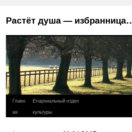
Растёт душа — избранница
Перейти
Главн
Епархиальный отдел
к
ая
культуры
содержимому