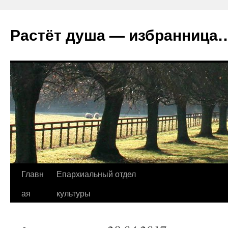
Растёт душа — избранница
Перейти
Главн
Епархиальный отдел
к
ая
культуры
содержимому