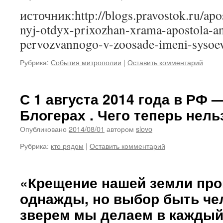
источник:http://blogs.pravostok.ru/ap
nyj-otdyx-prixozhan-xrama-apostola-a
pervozvannogo-v-zoosade-imeni-sysoe
Рубрика:
События митрополии
|
Оставить комментарий
С 1 августа 2014 года в РФ —
Блогерах . Чего теперь нель
Опубликовано
2014/08/01
автором
slovo
Рубрика:
кто рядом
|
Оставить комментарий
«Крещение нашей земли пр
однажды, но выбор быть че
зверем мы делаем в каждый