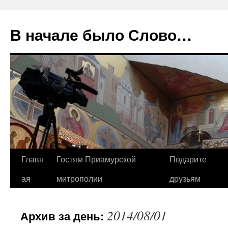
В начале было Слово…
Перейти
Главн
Гостям Приамурской
Подарите
к
ая
митрополии
друзьям
содержимому
2014/08/01
Архив за день: