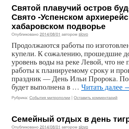
Святой плавучий остров буд
Свято -Успенском архиерей
хабаровском подворье
Опубликовано
2014/08/01
автором
slovo
Продолжаются работы по изготовл
купели. К сожалению, прошедшие д
уровень воды на реке Левой, что не
работы к планируемому сроку и пров
праздник — День Ильи Пророка. По
будет выполнена в …
Читать далее
Рубрика:
События митрополии
|
Оставить комментарий
Семейный отдых в день тиг
Опубликовано
2014/08/01
автором
slovo