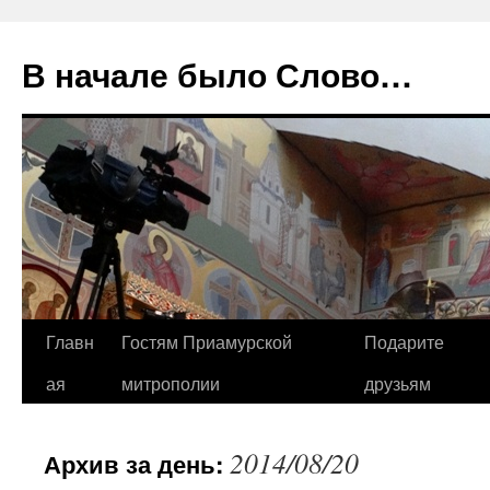
В начале было Слово…
Перейти
Главн
Гостям Приамурской
Подарите
к
ая
митрополии
друзьям
содержимому
2014/08/20
Архив за день: