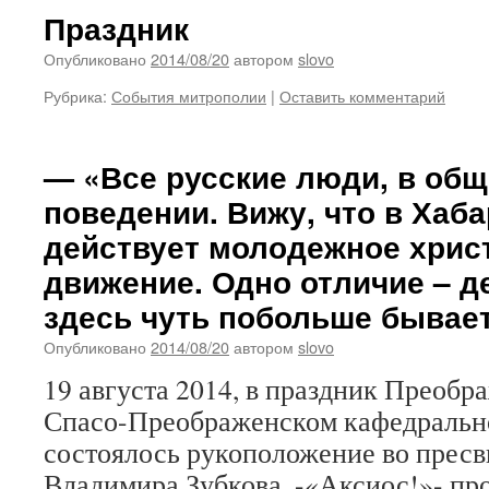
Праздник
Опубликовано
2014/08/20
автором
slovo
Рубрика:
События митрополии
|
Оставить комментарий
— «Все русские люди, в общ
поведении. Вижу, что в Хаб
действует молодежное хрис
движение. Одно отличие – д
здесь чуть побольше бывает
Опубликовано
2014/08/20
автором
slovo
19 августа 2014, в праздник Преобр
Спасо-Преображенском кафедральн
состоялось рукоположение во пресв
Владимира Зубкова. -«Аксиос!»- пр