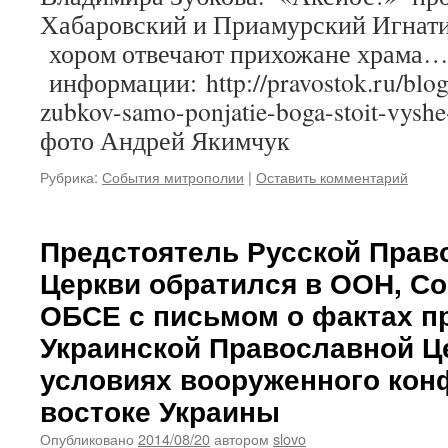
Хабаровский и Приамурский Игнат
хором отвечают прихожане храма…
информации: http://pravostok.ru/blog/
zubkov-samo-ponjatie-boga-stoit-vyshe-
фото Андрей Якимчук
Рубрика:
События митрополии
|
Оставить комментарий
Предстоятель Русской Прав
Церкви обратился в ООН, С
ОБСЕ с письмом о фактах п
Украинской Православной Ц
условиях вооруженного конф
востоке Украины
Опубликовано
2014/08/20
автором
slovo