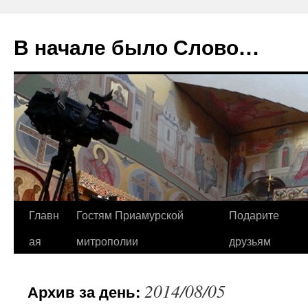
В начале было Слово…
Перейти
Главн
Гостям Приамурской
Подарите
к
ая
митрополии
друзьям
содержимому
2014/08/05
Архив за день: