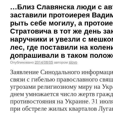
…Близ Славянска люди с а
заставили протоиерея Вади
рыть себе могилу, а протои
Стратовича в тот же день за
наручники и увезли с мешко
лес, где поставили на колен
допрашивали в таком поло
Опубликовано
2014/08/05
автором
slovo
Заявление Синодального информаци
связи с гибелью православного свя
угрозами религиозному миру на Ук
днем умножается число жертв граж
противостояния на Украине. 31 июля
при обстреле жилых кварталов Луга