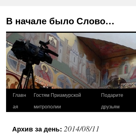
В начале было Слово…
Перейти
Главн
Гостям Приамурской
Подарите
к
ая
митрополии
друзьям
содержимому
2014/08/11
Архив за день: