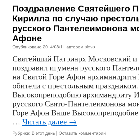
Поздравление Святейшего П
Кирилла по случаю престол
русского Пантелеимонова м
Афоне
Опубликовано
2014/08/11
автором
slovo
Святейший Патриарх Московский и 
поздравил игумена русского Панте
на Святой Горе Афон архимандрита
обители с престольным праздником.
Высокопреподобию архимандриту И
русского Свято-Пантелеимонова мо
Горе Афон Ваше Высокопреподобие,
…
Читать далее
→
Рубрика:
В этот день
|
Оставить комментарий