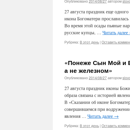
Опубликовано
2014/08/27
автором
slov
27 августа праздник еще одног
икона Богоматери прославилась в
Во время этой осады пьяные нар
русские купцы, …
Читать далее
Рубрика:
В этот день
|
Оставить комме
«Понеже Сын Мой и Б
а не железном»
Опубликовано
2014/08/27
автором
slov
27 августа праздник иконы Бож
образа связана с историей явле
В «Сказании об иконе Богоматер
совершившемся при водружении 
явления …
Читать далее
→
Рубрика:
В этот день
|
Оставить комме