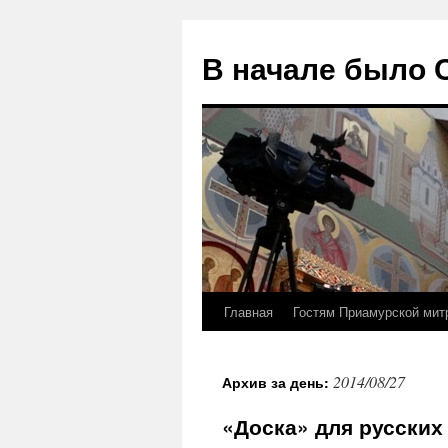
В начале было
Главная
Гостям Приамурской мит
Перейти
к
2014/08/27
Архив за день:
содержимому
«Доска» для русских