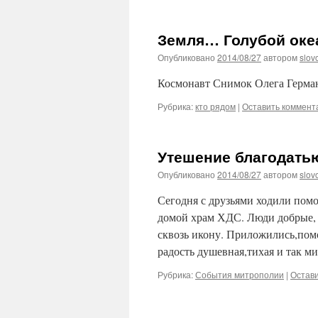
Земля… Голубой ок
Опубликовано
2014/08/27
автором
slov
Космонавт Снимок Олега Герма
Рубрика:
кто рядом
|
Оставить коммент
Утешение благодать
Опубликовано
2014/08/27
автором
slov
Сегодня с друзьями ходили пом
домой храм ХДС. Люди добрые, 
сквозь икону. Приложились,помо
радость душевная,тихая и так 
Рубрика:
События митрополии
|
Остав