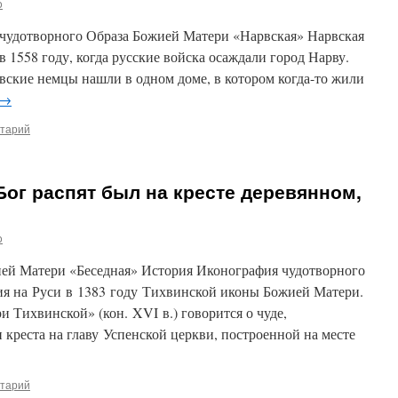
o
о чудотворного Образа Божией Матери «Нарвская» Нарвская
 1558 году, когда русские войска осаждали город Нарву.
вские немцы нашли в одном доме, в котором когда-то жили
→
нтарий
ог распят был на кресте деревянном,
o
ией Матери «Беседная» История Иконография чудотворного
ния на Руси в 1383 году Тихвинской иконы Божией Матери.
и Тихвинской» (кон. XVI в.) говорится о чуде,
креста на главу Успенской церкви, построенной на месте
нтарий