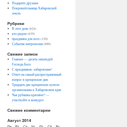
Подарите друзьям
Покровительница Хабаровской
земли
Рубрики
В этот день
(624)
кто рядом
(639)
праздники для всех
(120)
События митрополии
(888)
Свежие записи
Главное — десять заповедей
Господа Бога
С праздником, хабаровчане!
Ответ на самый распространенный
вопрос в крещенские дни
Тридцать две крещенских купели
организованы в Хабаровском крае
Чья рубашка красивее? —
участвуйте в конкурсе
Свежие комментарии
Август 2014
Пн
Вт
Ср
Чт
Пт
Сб
Вс