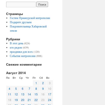
Страницы
Гостям Приамурской митрополии
Подарите друзьям
Покровительница Хабаровской
земли
Рубрики
В этот день
(624)
кто рядом
(639)
праздники для всех
(120)
События митрополии
(888)
Свежие комментарии
Август 2014
Пн
Вт
Ср
Чт
Пт
Сб
Вс
1
2
3
4
5
6
7
8
9
10
11
12
13
14
15
16
17
18
19
20
21
22
23
24