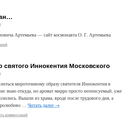
еан…
o
новича Артемьева — сайт космонавта О. Г. Артемьева
арий
ю святого Иннокентия Московского
o
олиться мироточивому образу святителя Иннокентия в
не знаю откуда, но аромат мирро просто неописуемый, уже
лились. Вышли из храма, вроде после трудового дня, а
миролюбиво …
Читать далее
→
ить комментарий