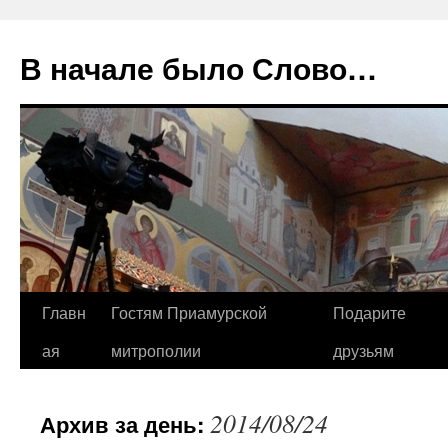
В начале было Слово…
Перейти
Главн
Гостям Приамурской
Подарите
к
ая
митрополии
друзьям
содержимому
2014/08/24
Архив за день: