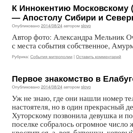
К Иннокентию Московскому 
— Апостолу Сибири и Север
Опубликовано
2014/08/24
автором
slovo
Автор фото: Александра Мельник Оч
с места события собственное, Аму
Рубрика:
События митрополии
|
Оставить комментарий
Первое знакомство в Елабуг
Опубликовано
2014/08/24
автором
slovo
Уж не знаю, где они нашли номер т
настоятеля, но в один прекрасный д
Хуторскому позвонила девушка и пос
поселке собралось огромное число
креститься, а, вот, батюшки, котор