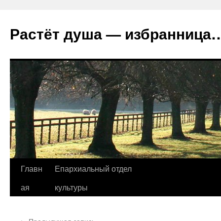
Растёт душа — избранница
Перейти
Главн
Епархиальный отдел
к
ая
культуры
содержимому
←
Предыдущая запись