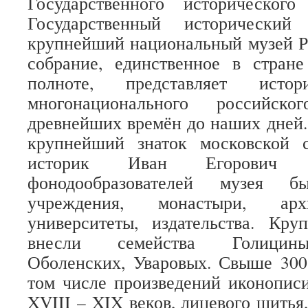
Государственного историческог
Государственный историческ
крупнейший национальный музей Р
собрание, единственное в стран
полноте, представляет ист
многонационального российско
древнейших времён до наших дней. 
крупнейший знаток московской
историк Иван Егорович 
фонодообразователей музея б
учреждения, монастыри, арх
университеты, издательства. Кру
внесли семейства Голицины
Оболенских, Уваровых. Свыше 300
том числе произведений иконопис
XVIII – XIX веков, лицевого шитья