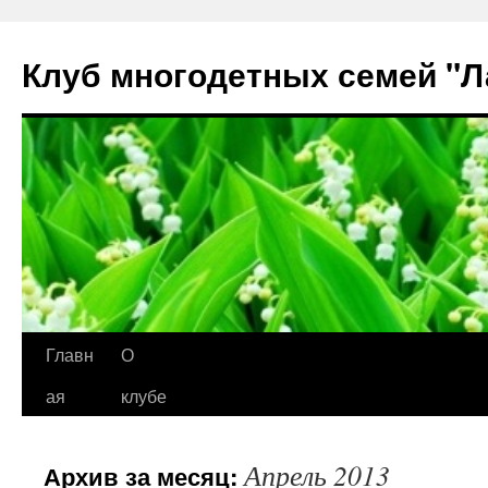
Клуб многодетных семей "
Перейти
Главн
О
к
ая
клубе
содержимому
Апрель 2013
Архив за месяц: