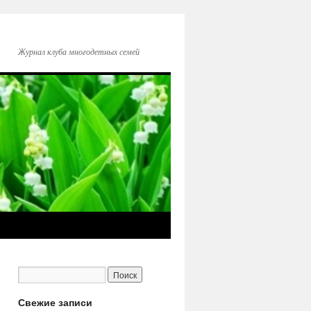
Журнал клуба многодетных семей
Свежие записи