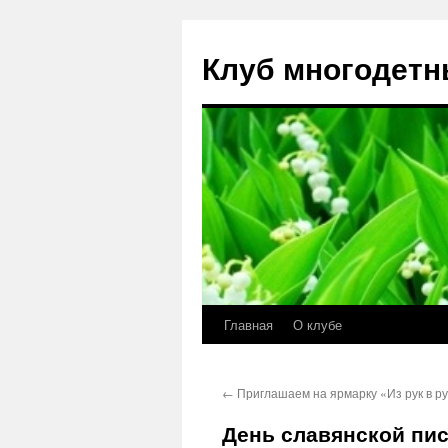
Клуб многодетн
Главная
О клубе
Перейти
к
←
Приглашаем на ярмарку «Из рук в ру
содержимому
День славянской пис