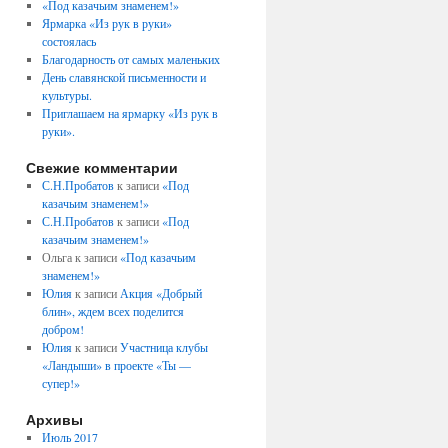
«Под казачьим знаменем!»
Ярмарка «Из рук в руки»
состоялась
Благодарность от самых маленьких
День славянской письменности и
культуры.
Приглашаем на ярмарку «Из рук в
руки».
Свежие комментарии
С.Н.Пробатов
к записи
«Под
казачьим знаменем!»
С.Н.Пробатов
к записи
«Под
казачьим знаменем!»
Ольга
к записи
«Под казачьим
знаменем!»
Юлия
к записи
Акция «Добрый
блин», ждем всех поделится
добром!
Юлия
к записи
Участница клубы
«Ландыши» в проекте «Ты —
супер!»
Архивы
Июль 2017