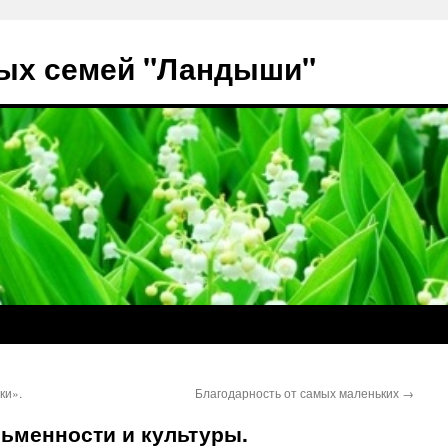
ых семей "Ландыши"
ки».
Благодарность от самых маленьких
→
ьменности и культуры.