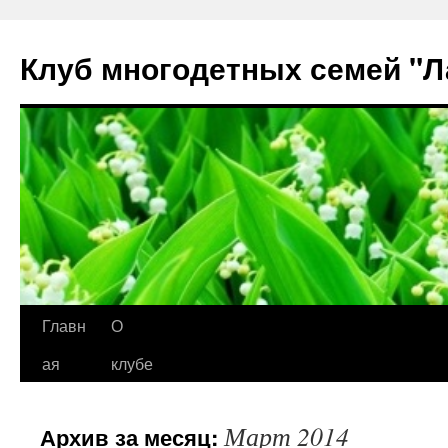
Клуб многодетных семей "
Перейти
Главн
О
к
ая
клубе
содержимому
Март 2014
Архив за месяц: