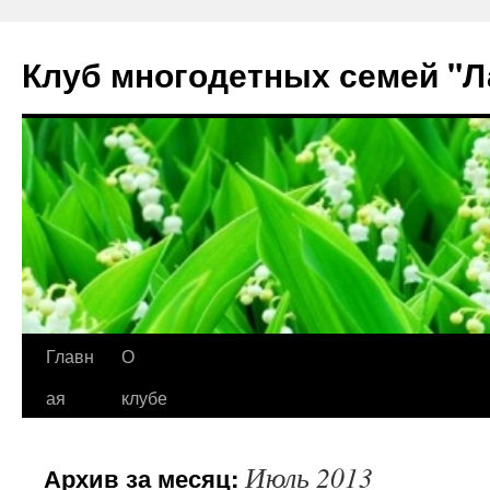
Клуб многодетных семей "
Перейти
Главн
О
к
ая
клубе
содержимому
Июль 2013
Архив за месяц: