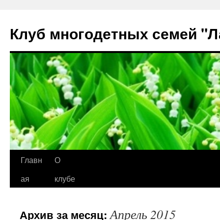
Клуб многодетных семей "
Перейти
Главн
О
к
ая
клубе
содержимому
Апрель 2015
Архив за месяц: