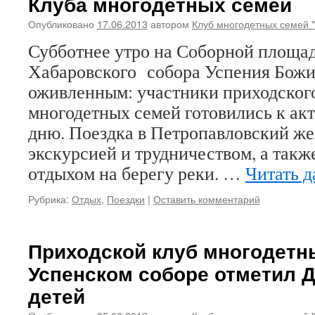
Клуба многодетных семей
Опубликовано
17.06.2013
автором
Клуб многодетных семей 
Субботнее утро на Соборной площад
Хабаровского собора Успения Божи
оживленным: участники приходского
многодетных семей готовились к ак
дню. Поездка в Петропавловский же
экскурсией и трудничеством, а так
отдыхом на берегу реки. …
Читать 
Рубрика:
Отдых
,
Поездки
|
Оставить комментарий
Приходской клуб многодетн
Успенском соборе отметил 
детей