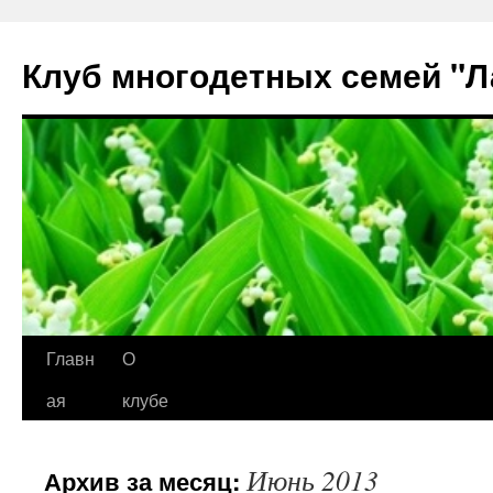
Клуб многодетных семей "
Перейти
Главн
О
к
ая
клубе
содержимому
Июнь 2013
Архив за месяц: