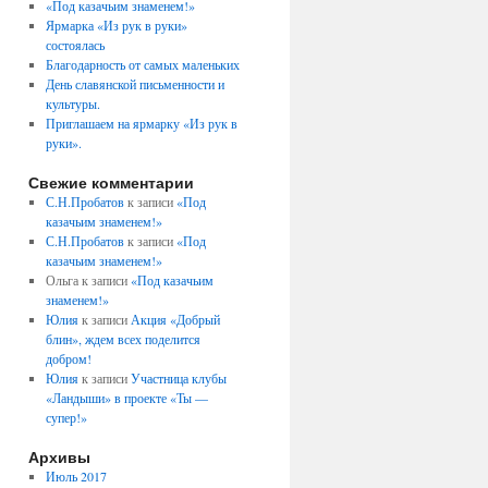
«Под казачьим знаменем!»
Ярмарка «Из рук в руки»
состоялась
Благодарность от самых маленьких
День славянской письменности и
культуры.
Приглашаем на ярмарку «Из рук в
руки».
Свежие комментарии
С.Н.Пробатов
к записи
«Под
казачьим знаменем!»
С.Н.Пробатов
к записи
«Под
казачьим знаменем!»
Ольга
к записи
«Под казачьим
знаменем!»
Юлия
к записи
Акция «Добрый
блин», ждем всех поделится
добром!
Юлия
к записи
Участница клубы
«Ландыши» в проекте «Ты —
супер!»
Архивы
Июль 2017