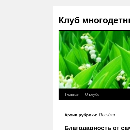
Клуб многодетн
Главная
О клубе
Перейти
к
Поездки
Архив рубрики:
содержимому
Благодарность от с