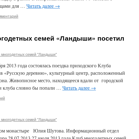
ещами для …
Читать далее
→
мментарий
огодетных семей «Ландыши» посетил
б многодетных семей "Ландыши"
ря 2013 года состоялась поездка приходского Клуба
в «Русскую деревню», культурный центр, расположенный
она. Живописное место, находящееся вдали от городской
ки клуба словно бы попали …
Читать далее
→
рий
б многодетных семей "Ландыши"
ком монастыре Юлия Шутова. Информационный отдел
ора.28.07.2013 27 июля 2013 года Клуб многодетных семей