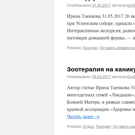
Опубликовано
31.05.2017
автором
Клу
Ирина Таенкова 31.05.2017 26 
при Успенском соборе, пришли н
Интерактивная экскурсия, разно
питомцев домашней фермы, — в
Рубрика:
Поездки
|
Оставить коммента
Зоотерапия на каник
Опубликовано
05.04.2017
автором
Клу
Автор статьи Ирина Таенкова 31 
многодетных семей «Ландыши»,
Божией Матери, в рамках совме
краевой ассоциации «Здоровье и
Читать далее
→
Рубрика:
Отдых
,
Поездки
|
Оставить ко