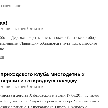
1 комментарий
ах!
б многодетных семей "Ландыши"
убботы. Деревья покрыты инеем, а около Успенского собора
 маленькие «Ландыши» собираются в путь! Куда, спросите
ово!
рий
 приходского клуба многодетных
вершили загородную поездку
б многодетных семей "Ландыши"
инства и детства Хабаровской епархии 19.06.2014 13 июня
й «Ландыши» при Градо-Хабаровском соборе Успения Божия
здку в район с. Петропавловка. Около 90 человек с