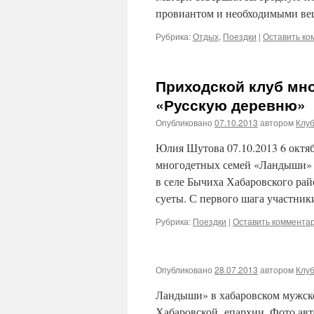
провиантом и необходимыми в
Рубрика:
Отдых
,
Поездки
|
Оставить ко
Приходской клуб мн
«Русскую деревню»
Опубликовано
07.10.2013
автором
Клу
Юлия Шутова 07.10.2013 6 октяб
многодетных семей «Ландыши» 
в селе Бычиха Хабаровского рай
суеты. С первого шага участни
Рубрика:
Поездки
|
Оставить коммента
Опубликовано
28.07.2013
автором
Клу
Ландыши» в хабаровском мужс
Хабаровской епархии. Фото авт