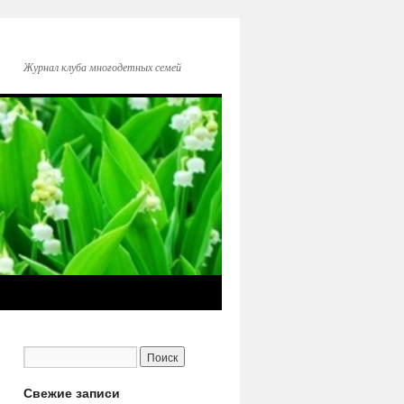
Журнал клуба многодетных семей
Свежие записи