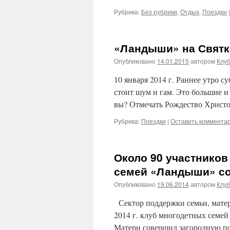
Рубрика:
Без рубрики
,
Отдых
,
Поездки
|
«Ландыши» на Святк
Опубликовано
14.01.2015
автором
Клу
10 января 2014 г. Раннее утро с
стоит шум и гам. Это большие и
вы? Отмечать Рождество Христ
Рубрика:
Поездки
|
Оставить коммента
Около 90 участников
семей «Ландыши» со
Опубликовано
19.06.2014
автором
Клу
Сектор поддержки семьи, матер
2014 г. клуб многодетных семе
Матери совершил загородную пое