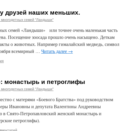
 у друзей наших меньших.
б многодетных семей "Ландыши"
етных семей «Ландыши» или точнее очень маленькая часть
оева. Посещение зоосада прошло очень насыщено. Деткам
факты о животных. Например гималайский медведь, символ
 ноября всемирный …
Читать далее
→
ия
: монастырь и петроглифы
б многодетных семей "Ландыши"
естно с матерями «Боевого Братства» под руководством
 Веры Ивановны и депутата Валентины Андреевны
ю в Свято-Петропавловский женский монастырь и
урские петроглифы).
мментарий