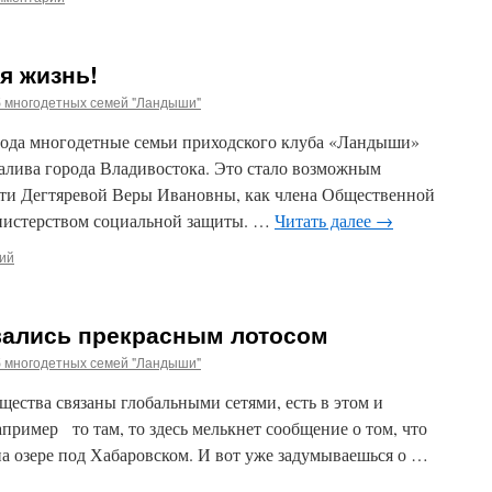
я жизнь!
б многодетных семей "Ландыши"
 года многодетные семьи приходского клуба «Ландыши»
залива города Владивостока. Это стало возможным
ти Дегтяревой Веры Ивановны, как члена Общественной
инистерством социальной защиты. …
Читать далее
→
ий
ались прекрасным лотосом
б многодетных семей "Ландыши"
щества связаны глобальными сетями, есть в этом и
ример то там, то здесь мелькнет сообщение о том, что
на озере под Хабаровском. И вот уже задумываешься о …