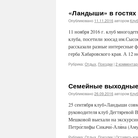
«Ландыши» в гостях
Опубликовано
11.11.2016
автором
Клу
11 ноября 2016 г. клуб многод
клуба, посетили зоосад им.Сыс
рассказали разные интересные 
герба Хабаровского края. А 12
Рубрика:
Отдых
,
Поездки
|
2 комментар
Семейные выходные
Опубликовано
26.09.2016
автором
Клу
25 сентября клуб»Ландыши совм
руководителя клуб Дегтяревой
Мешковой выехали на экскурси
Петро́глифы Сикачи́-Аля́на (Ам
Рубрика:
Отдых
,
Поездки
|
Оставить ко