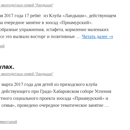
б многодетных семей "Ландыши"
мая 2017 года 17 ребят из Клуба «Ландыши», действующем
а очередное занятие в зоосад «Приамурский».
образные упражнения, эстафета, кормление маленьких
се это вызвало восторг и позитивные …
Читать далее
→
рий
улах.
б многодетных семей "Ландыши"
марта 2017 года для детей из приходского клуба
 действующего при Градо-Хабаровском соборе Успения
стного социального проекта зоосада «Приамурский» и
 семья», проведено очередное тематическое занятие …
мментарий