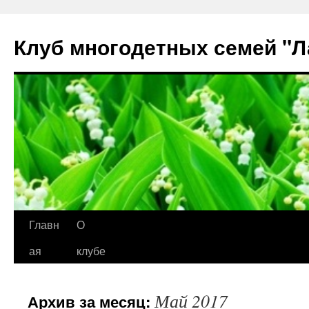
Клуб многодетных семей "
Перейти
Главн
О
к
ая
клубе
содержимому
Май 2017
Архив за месяц: