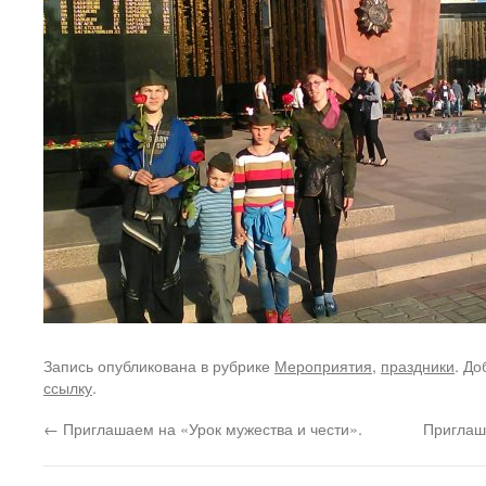
Запись опубликована в рубрике
Мероприятия
,
праздники
. До
ссылку
.
←
Приглашаем на «Урок мужества и чести».
Приглаш