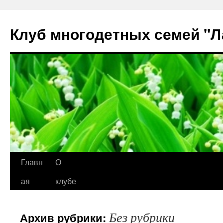
Клуб многодетных семей "
Перейти
Главн
О
к
ая
клубе
содержимому
Без рубрики
Архив рубрики: