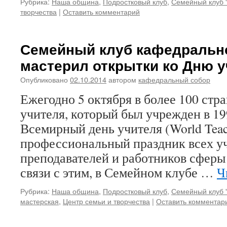
Рубрика:
Наша община
,
Подростковый клуб
,
Семейный клуб 
творчества
|
Оставить комментарий
Семейный клуб кафедральн
мастерил открытки ко Дню у
Опубликовано
02.10.2014
автором
кафедральный собор
Ежегодно 5 октября в более 100 стр
учителя, который был учрежден в 19
Всемирный день учителя (World Teach
профессиональный праздник всех у
преподавателей и работников сферы
связи с этим, в Семейном клубе …
Ч
Рубрика:
Наша община
,
Подростковый клуб
,
Семейный клуб 
мастерская
,
Центр семьи и творчества
|
Оставить комментар