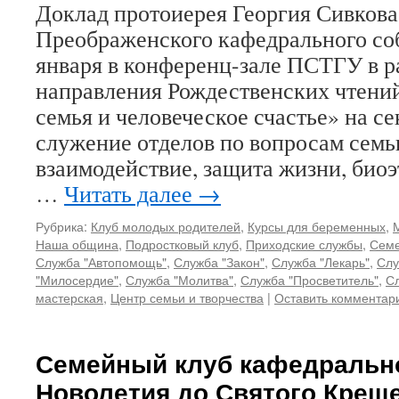
Доклад протоиерея Георгия Сивкова,
Преображенского кафедрального соб
января в конференц-зале ПСТГУ в р
направления Рождественских чтени
семья и человеческое счастье» на с
служение отделов по вопросам семь
взаимодействие, защита жизни, био
…
Читать далее
→
Рубрика:
Клуб молодых родителей
,
Курсы для беременных
,
Наша община
,
Подростковый клуб
,
Приходские службы
,
Семе
Служба "Автопомощь"
,
Служба "Закон"
,
Служба "Лекарь"
,
Слу
"Милосердие"
,
Служба "Молитва"
,
Служба "Просветитель"
,
Сл
мастерская
,
Центр семьи и творчества
|
Оставить комментар
Семейный клуб кафедрально
Новолетия до Святого Крещ