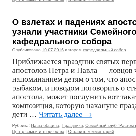
О взлетах и падениях апост
узнали участники Семейного
кафедрального собора
Опубликовано
10.07.2016
автором
кафедральный собор
Приближается праздник святых пер
апостолов Петра и Павла — ловцов
напоминанием детям о том, что апо
рыбаком, и поводом поговорить о ст
апостола, может послужить вот така
композиция, которую накануне праз
дети …
Читать далее
→
Рубрика:
Наша община
,
Праздники
,
Семейный клуб "Растем 
Центр семьи и творчества
|
Оставить комментарий