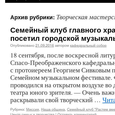
Творческая мастерс
Архив рубрики:
Семейный клуб главного хр
посетил городской музыка
Опубликовано
21.09.2016
автором
кафедральный собор
18 сентября, после воскресной литу
Спасо-Преображенского кафедрально
с протоиереем Георгием Сивковым 
Семейном музыкальном фестивале.
проводился на открытом воздухе во 
театра юного зрителя. — Очень важн
раскрывали свой творческий …
Чит
Рубрика:
Миссия
,
Наша община
,
Семейный клуб "Растем вме
Центр семьи и творчества
|
Оставить комментарий