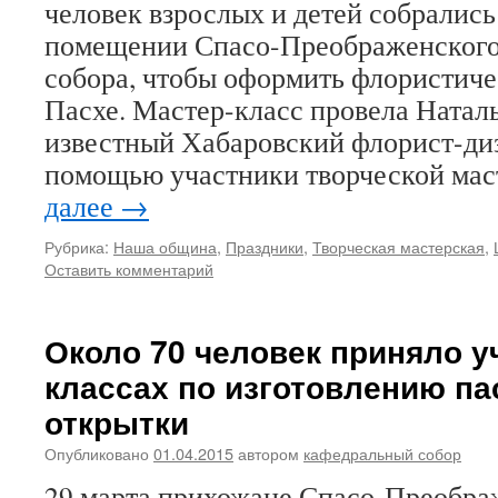
человек взрослых и детей собрались
помещении Спасо-Преображенского
собора, чтобы оформить флористиче
Пасхе. Мастер-класс провела Ната
известный Хабаровский флорист-диз
помощью участники творческой ма
далее
→
Рубрика:
Наша община
,
Праздники
,
Творческая мастерская
,
Оставить комментарий
Около 70 человек приняло у
классах по изготовлению п
открытки
Опубликовано
01.04.2015
автором
кафедральный собор
29 марта прихожане Спасо-Преобра