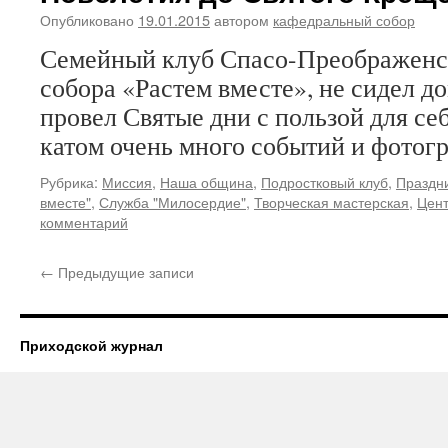
Опубликовано
19.01.2015
автором
кафедральный собор
Семейный клуб Спасо-Преображенс
собора «Растем вместе», не сидел до
провел Святые дни с пользой для себ
катом очень много событий и фотог
Рубрика:
Миссия
,
Наша община
,
Подростковый клуб
,
Праздн
вместе"
,
Служба "Милосердие"
,
Творческая мастерская
,
Цент
комментарий
←
Предыдущие записи
Приходской журнал