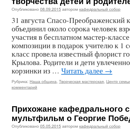
творчества детей и родител
Опубликовано
08.09.2015
автором
кафедральный собор
31 августа Спасо-Преображенский 
объединил около сорока человек взр
участия в бесплатном мастер-класс
композиции в подарок учителю к 1 с
класс провела известный флорист г
Крылова. Родители и дети увлеченн
корзинки из …
Читать далее
→
Рубрика:
Наша община
,
Творческая мастерская
,
Центр семьи
комментарий
Прихожане кафедрального с
мультфильм о Георгие Побе
Опубликовано
05.05.2015
автором
кафедральный собор