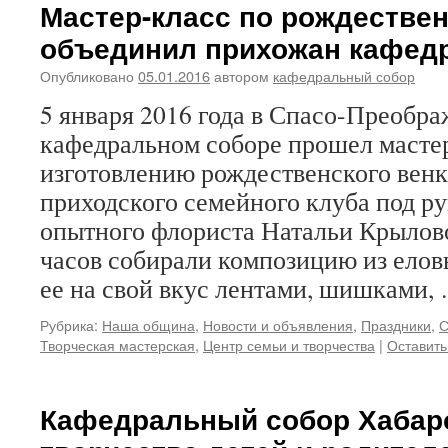
Мастер-класс по рождестве
объединил прихожан кафед
Опубликовано
05.01.2016
автором
кафедральный собор
5 января 2016 года в Спасо-Преобр
кафедральном соборе прошел мастер
изготовлению рождественского венк
приходского семейного клуба под р
опытного флориста Натальи Крылов
часов собирали композицию из елов
ее на свой вкус лентами, шишками,
Рубрика:
Наша община
,
Новости и объявления
,
Праздники
,
С
Творческая мастерская
,
Центр семьи и творчества
|
Оставить
Кафедральный собор Хабар