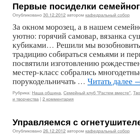
Первые посиделки семейног
Опубликовано
30.12.2012
автором
кафедральный собор
За окном морозец, а в нашем семейн
уютно: горячий самовар, вязанка су
кубиками… Решили мы возобновит
традицию собираться семьями и пер
посвятили изготовлению рождествен
местер-класс собрались многодетны
порукодельничать …
Читать далее
Рубрика:
Наша община
,
Семейный клуб "Растем вместе"
,
Тв
и творчества
|
2 комментария
Управляемся с огнетушител
Опубликовано
26.12.2012
автором
кафедральный собор