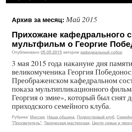
Май 2015
Архив за месяц:
Прихожане кафедрального с
мультфильм о Георгие Побе
Опубликовано
05.05.2015
автором
кафедральный собор
3 мая 2015 года накануне дня памяти
великомученика Георгия Победонос
Преображенском кафедральном сост
показа мультипликационного фильма
Георгия о змие», который был снят 
приходского семейного клуба.
Рубрика:
Миссия
,
Наша община
,
Подростковый клуб
,
Семейны
"Просветитель"
,
Творческая мастерская
,
Центр семьи и твор