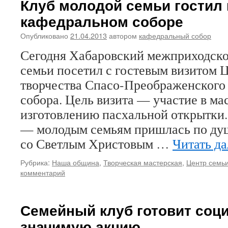
Клуб молодой семьи гостил 
кафедральном соборе
Опубликовано
21.04.2013
автором
кафедральный собор
Сегодня Хабаровский межприходско
семьи посетил с гостевым визитом 
творчества Спасо-Преображенского
собора. Цель визита — участие в ма
изготовлению пасхальной открытки.
— молодым семьям пришлась по душ
со Светлым Христовым …
Читать д
Рубрика:
Наша община
,
Творческая мастерская
,
Центр семьи
комментарий
Семейный клуб готовит соц
значимую акцию