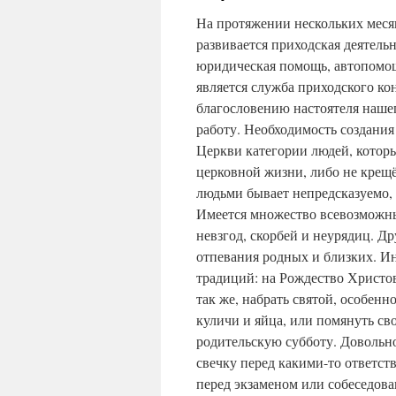
На протяжении нескольких меся
развивается приходская деятель
юридическая помощь, автопомощ
является служба приходского к
благословению настоятеля нашег
работу. Необходимость создани
Церкви категории людей, котор
церковной жизни, либо не крещ
людьми бывает непредсказуемо, о
Имеется множество всевозможны
невзгод, скорбей и неурядиц. Д
отпевания родных и близких. И
традиций: на Рождество Христов
так же, набрать святой, особенн
куличи и яйца, или помянуть с
родительскую субботу. Довольно
свечку перед какими-то ответст
перед экзаменом или собеседован