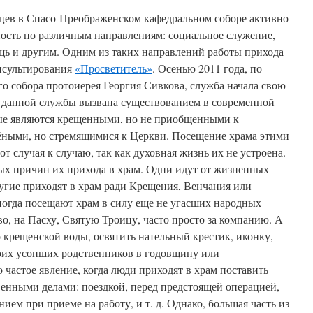
цев в Спасо-Преображенском кафедральном соборе активно
ность по различным направлениям: социальное служение,
ь и другим. Одним из таких направлений работы прихода
онсультирования
«Просветитель»
. Осенью 2011 года, по
о собора протоиерея Георгия Сивкова, служба начала свою
я данной службы вызвана существованием в современной
ые являются крещенными, но не приобщенными к
ёными, но стремящимися к Церкви. Посещение храма этими
т случая к случаю, так как духовная жизнь их не устроена.
х причин их прихода в храм. Одни идут от жизненных
ругие приходят в храм ради Крещения, Венчания или
ногда посещают храм в силу еще не угасших народных
о, на Пасху, Святую Троицу, часто просто за компанию. А
о крещенской воды, освятить нательный крестик, иконку,
воих усопших родственников в годовщину или
 частое явление, когда люди приходят в храм поставить
венными делами: поездкой, перед предстоящей операцией,
ием при приеме на работу, и т. д. Однако, большая часть из