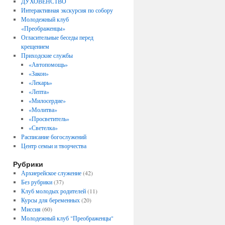
ДУХОВЕНСТВО
Интерактивная экскурсия по собору
Молодежный клуб
«Преображенцы»
Огласительные беседы перед
крещением
Приходские службы
«Автопомощь»
«Закон»
«Лекарь»
«Лепта»
«Милосердие»
«Молитва»
«Просветитель»
«Светелка»
Расписание богослужений
Центр семьи и творчества
Рубрики
Архиерейское служение
(42)
Без рубрики
(37)
Клуб молодых родителей
(11)
Курсы для беременных
(20)
Миссия
(60)
Молодежный клуб "Преображенцы"