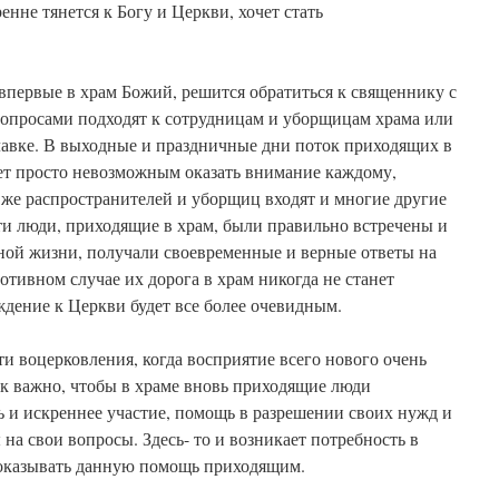
нне тянется к Богу и Церкви, хочет стать
впервые в храм Божий, решится обратиться к священнику с
 вопросами подходят к сотрудницам и уборщицам храма или
лавке. В выходные и праздничные дни поток приходящих в
ает просто невозможным оказать внимание каждому,
х же распространителей и уборщиц входят и многие другие
ти люди, приходящие в храм, были правильно встречены и
ной жизни, получали своевременные и верные ответы на
тивном случае их дорога в храм никогда не станет
ждение к Церкви будет все более очевидным.
ти воцерковления, когда восприятие всего нового очень
ак важно, чтобы в храме вновь приходящие люди
 и искреннее участие, помощь в разрешении своих нужд и
на свои вопросы. Здесь- то и возникает потребность в
 оказывать данную помощь приходящим.