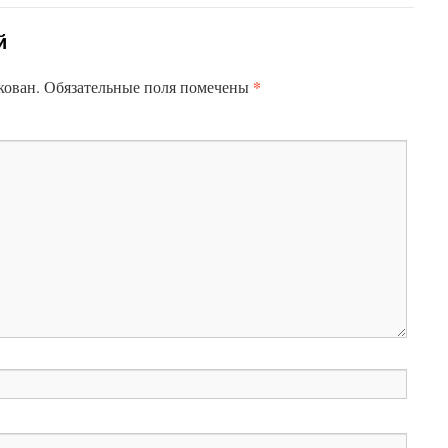
й
*
кован.
Обязательные поля помечены