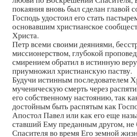
покаяния вновь был сделан главой с
Господь удостоил его стать пастыре
основавшим христианское сообщест
Христа.
Петр всеми своими деяниями, бесс
миссионерством, глубокой пропове
смирением обратил в истинную веру
приумножил христианскую паству.
Будучи истинным последователем Хр
мученическую смерть через распятие
его собственному настоянию, так как
достойным быть распятым как Госпо
Апостол Павел или как его еще назы
ставший Ему преданным другом, не
Спасителя во время Его земной жиз