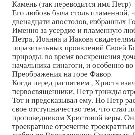
Камень (так переводится имя Петр).
Его любовь была столь пламенной, ч
двенадцати апостолов, избранных Г
Именно за усердие и пламенную люб
Петра, Иоанна и Иакова свидетелям
поразительных проявлений Своей Б
природы: во время воскрешения доч
начальника синагоги, и особенно во
Преображения на горе Фавор.
Когда перед распятием , Христа взя
первосвященники, Петр трижды отре
Тот и предсказывал ему. Но Петр ра
свое отступничество тем, что стал 
проповедником Христовой веры. Он,
троекратное отречение троекратны
любви по Воскрешении Спасителя, 