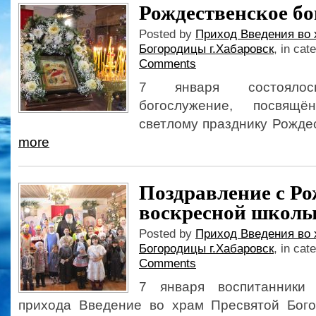
Рождественское б
Posted by
Приход Введения во 
Богородицы г.Хабаровск
, in cat
Comments
7 января состоялос
богослужение, посвящ
светлому празднику Рожде
more
Поздравление с Ро
воскресной школ
Posted by
Приход Введения во 
Богородицы г.Хабаровск
, in cat
Comments
7 января воспитанники
прихода Введение во храм Пресвятой Бог