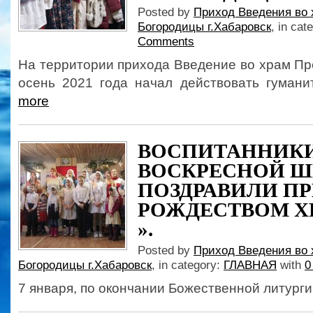
Posted by
Приход Введения во 
Богородицы г.Хабаровск
, in cat
Comments
На территории прихода Введение во храм П
осень 2021 года начал действовать гуман
more
ВОСПИТАННИК
ВОСКРЕСНОЙ 
ПОЗДРАВИЛИ П
РОЖДЕСТВОМ 
».
Posted by
Приход Введения во 
Богородицы г.Хабаровск
, in category:
ГЛАВНАЯ
with
0
7 января, по окончании Божественной литургии