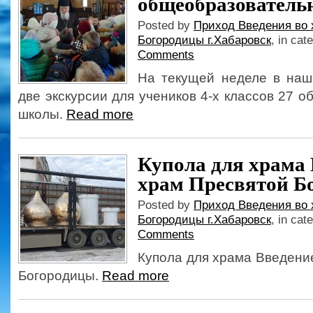
общеобразовател
Posted by
Приход Введения во 
Богородицы г.Хабаровск
, in cat
Comments
На текущей неделе в на
две экскурсии для учеников 4-х классов 27 
школы.
Read more
Купола для храма 
храм Пресвятой Б
Posted by
Приход Введения во 
Богородицы г.Хабаровск
, in cat
Comments
Купола для храма Введени
Богородицы.
Read more