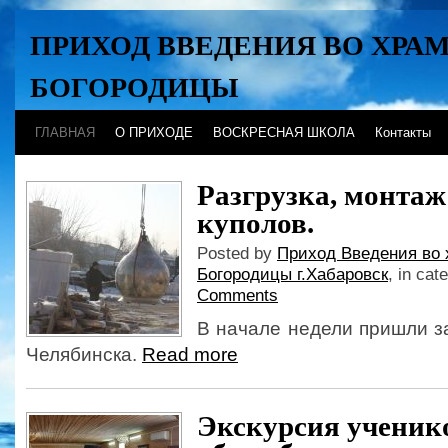
ПРИХОД ВВЕДЕНИЯ ВО ХРА
БОГОРОДИЦЫ
Хабаровск
ГЛАВНАЯ
О ПРИХОДЕ
ВОСКРЕСНАЯ ШКОЛА
Контакты
Разгрузка, монтаж
куполов.
Posted by
Приход Введения во 
Богородицы г.Хабаровск
, in cat
Comments
В начале недели пришли з
Челябинска.
Read more
Экскурсия ученик