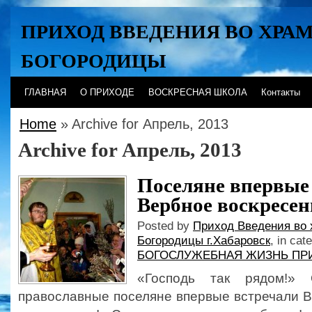
ПРИХОД ВВЕДЕНИЯ ВО ХРА
БОГОРОДИЦЫ
Хабаровск
ГЛАВНАЯ
О ПРИХОДЕ
ВОСКРЕСНАЯ ШКОЛА
Контакты
Home
» Archive for Апрель, 2013
Archive for Апрель, 2013
Поселяне впервые
Вербное воскресень
Posted by
Приход Введения во 
Богородицы г.Хабаровск
, in cat
БОГОСЛУЖЕБНАЯ ЖИЗНЬ ПР
«Господь так рядом!»
православные поселяне впервые встречали 