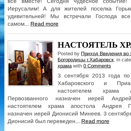
все вместе! Сегодня чудесное событие!
Иерусалим! А для жителей поселка Горь
удивительней! Мы встречали Господа вс
самом...
Read more
НАСТОЯТЕЛЬ Х
Posted by
Приход Введения во 
Богородицы г.Хабаровск
, in cat
храма
with
0 Comments
3 сентября 2013 года по
Хабаровского и Приам
настоятелем храма 
Первозванного назначен иерей Андре
настоятелем храма апостола Андрея П
назначен иерей Дионисий Минеев. 3 сентябр
Дионисий был переведен...
Read more