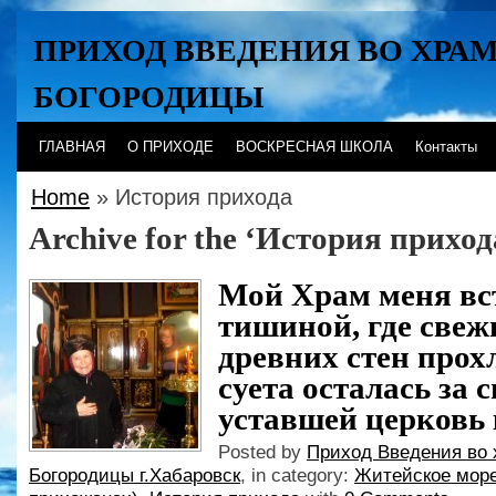
ПРИХОД ВВЕДЕНИЯ ВО ХРА
БОГОРОДИЦЫ
Хабаровск
ГЛАВНАЯ
О ПРИХОДЕ
ВОСКРЕСНАЯ ШКОЛА
Контакты
Home
» История прихода
Archive for the ‘История приход
Мой Храм меня вс
тишиной, где свеж
древних стен прох
суета осталась за 
уставшей церковь 
Posted by
Приход Введения во 
Богородицы г.Хабаровск
, in category:
Житейское море