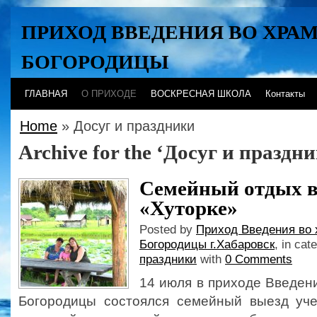
ПРИХОД ВВЕДЕНИЯ ВО ХРА
БОГОРОДИЦЫ
Хабаровск
ГЛАВНАЯ
О ПРИХОДЕ
ВОСКРЕСНАЯ ШКОЛА
Контакты
Home
» Досуг и праздники
Archive for the ‘Досуг и праздн
Семейный отдых в
«Хуторке»
Posted by
Приход Введения во 
Богородицы г.Хабаровск
, in cat
праздники
with
0 Comments
14 июля в приходе Введен
Богородицы состоялся семейный выезд уче