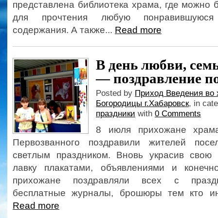
представлена библиотека храма, где можно 
для прочтения любую понравившуюся 
содержания. А также...
Read more
В день любви, сем
— поздравление п
Posted by
Приход Введения во 
Богородицы г.Хабаровск
, in cat
праздники
with
0 Comments
8 июля прихожане храм
Первозванного поздравили жителей пос
светлым праздником. Вновь украсив свою
лавку плакатами, объявлениями и конечн
прихожане поздравляли всех с праздн
бесплатные журналы, брошюры тем кто инт
Read more