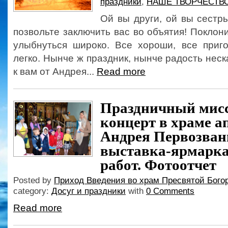
праздники
,
НАШЕ ТВОРЧЕСТВ
Ой вы други, ой вы сестр
позвольте заключить вас во объятия! Поклони
улыбнуться широко. Все хороши, все приго
легко. Нынче ж праздник, нынче радость нес
к вам от Андрея...
Read more
Праздничный мис
концерт в храме а
Андрея Первозван
выставка-ярмарка
работ. Фотоотчет
Posted by
Приход Введения во храм Пресвятой Бого
category:
Досуг и праздники
with
0 Comments
Read more