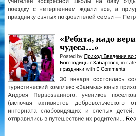
учителей воскресной школы на базу отды
поездку с нетерпением ждали все, а при
празднику святых покровителей семьи — Петру
«Ребята, надо вери
чудеса…»
Posted by
Приход Введения во 
Богородицы г.Хабаровск
, in cat
праздники
with
0 Comments
30 января состоялась со
туристический комплекс «Заимка» юных прих
Андрея Первозванного, учеников посел
(включая активистов добровольческого о
интерната слабовидящих и слепых детей.
отправились в путешествие их родители...
Rea