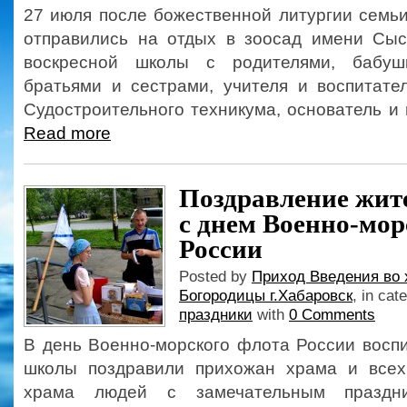
27 июля после божественной литургии семь
отправились на отдых в зоосад имени Сыс
воскресной школы с родителями, бабу
братьями и сестрами, учителя и воспитате
Судостроительного техникума, основатель и 
Read more
Поздравление жит
с днем Военно-мор
России
Posted by
Приход Введения во 
Богородицы г.Хабаровск
, in cat
праздники
with
0 Comments
В день Военно-морского флота России восп
школы поздравили прихожан храма и всех
храма людей с замечательным праздн