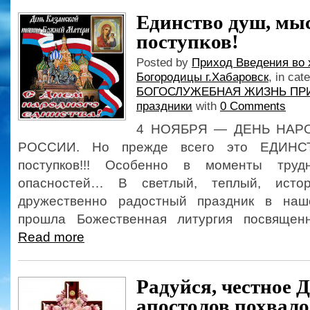
Единство душ, мыс
поступков!
Posted by
Приход Введения во 
Богородицы г.Хабаровск
, in cat
БОГОСЛУЖЕБНАЯ ЖИЗНЬ ПР
праздники
with
0 Comments
4 НОЯБРЯ — ДЕНЬ НАР
РОССИИ. Но прежде всего это ЕДИНСТ
поступков!!! Особенно в моменты трудн
опасностей… В светлый, теплый, исто
дружественно радостный праздник в на
прошла Божественная литургия посвященн
Read more
Радуйся, честное Д
апостолов похвало