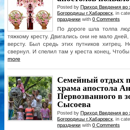
Posted by
Приход Введения во 
Богородицы г.Хабаровск
, in cat
праздники
with
0 Comments
По дороге шла толпа лю
тяжкому кресту. Двигались они не мало дней,
версту. Был средь этих путников хитрец. 
свернул. И спелил там у креста конец, Чтобы 
more
Семейный отдых 
храма апостола А
Первозванного в з
Сысоева
Posted by
Приход Введения во 
Богородицы г.Хабаровск
, in cat
праздники
with
0 Comments