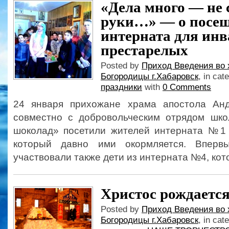
«Дела много — не
руки…» — о посе
интерната для инв
престарелых
Posted by
Приход Введения во 
Богородицы г.Хабаровск
, in cat
праздники
with
0 Comments
24 января прихожане храма апостола Анд
совместно с добровольческим отрядом шк
шоколад» посетили жителей интерната №1 в
который давно ими окормляется. Вперв
участвовали также дети из интерната №4, кот
Христос рождается
Posted by
Приход Введения во 
Богородицы г.Хабаровск
, in cat