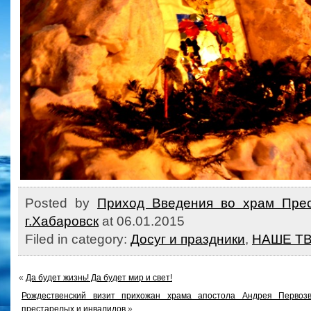
Posted by
Приход Введения во храм Прес
г.Хабаровск
at 06.01.2015
Filed in category:
Досуг и праздники
,
НАШЕ Т
«
Да будет жизнь! Да будет мир и свет!
Рождественский визит прихожан храма апостола Андрея Первоз
престарелых и инвалидов
»