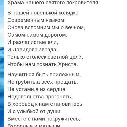
Храма нашего святого покровителя.
В нашей новенькой колядке
Современным языком
Снова вспомним мы о вечном,
Самом-самом дорогом.
И разлапистые ели,
И Давидова звезда.
Только отблеск светлой цели,
Чтобы нам познать Христа.
Научиться быть прилежным,
Не грубить,а всех прощать.
Не устами,а из сердца
Недовольства прогонять.
В хоровод к нам становитесь
И с улыбкой от души
Вместе с нами покружитесь,
Взрослые и малыши.