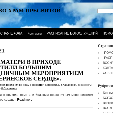
ВО ХРАМ ПРЕСВЯТОЙ
ЕСНАЯ ШКОЛА
Контакты
РАСПИСАНИЕ БОГОСЛУЖЕНИЙ
ПОМО
Страни
21
ПОМО
РАСП
 МАТЕРИ В ПРИХОДЕ
ВОСК
ТИЛИ БОЛЬШИМ
КОНТ
ДНИЧНЫМ МЕРОПРИЯТИЕМ
ОСВЯ
ЕРИНСКОЕ СЕРДЦЕ».
Рубрики
иход Введения во храм Пресвятой Богородицы г.Хабаровск
, in category:
h
0 Comments
Без ру
ри в приходе отметили большим праздничным мероприятием
БОГО
ое сердце»
Read more
Воскре
ВОСК