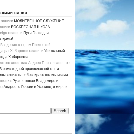
комментарии
 записи
МОЛИТВЕННОЕ СЛУЖЕНИЕ
записи
ВОСКРЕСНАЯ ШКОЛА
elga
к записи
Пути Господни
ведимы!
 Введения во храм Пресвятой
ицы г.Хабаровск
к записи
Уникальный
орода Хабаровска…
вятого апостола Андрея Первозванного
к
В рамках дней православной книги
ены «книжные» беседы со школьниками
щении Руси, о князе Владимире и
е Андрее, о России и Украине, о мире и