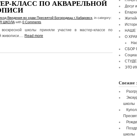
ГЛАВН
ЕР-КЛАСС ПО АКВАРЕЛЬНОЙ
Досуг 
ОПИСИ
Епархи
иход Введения во храм Пресвятой Богородицы г.Хабаровск
, in category:
Житейс
Я ШКОЛА
with
0 Comments
Истори
 воскресной школы приняли участие в мастер-классе по
НАШЕ 
 живописи.....
Read more
О ХРА
Нас
СБОР
Социа
СТУД
ЭТО И
Свежие 
Разгр
Экску
школы
Купол
Пресвя
Рожде
Поздр
школы