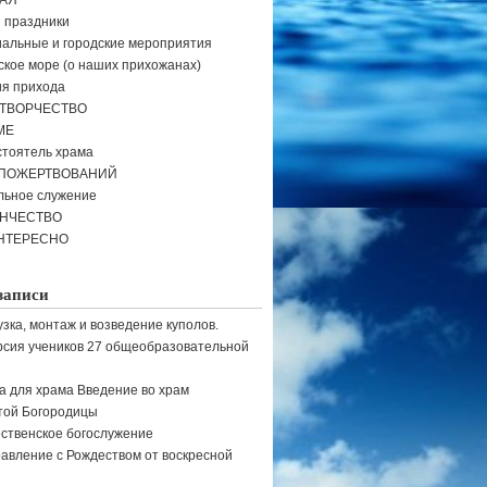
АЯ
и праздники
альные и городские мероприятия
кое море (о наших прихожанах)
я прихода
ТВОРЧЕСТВО
МЕ
тоятель храма
 ПОЖЕРТВОВАНИЙ
льное служение
ЕНЧЕСТВО
НТЕРЕСНО
записи
узка, монтаж и возведение куполов.
рсия учеников 27 общеобразовательной
а для храма Введение во храм
той Богородицы
ственское богослужение
авление с Рождеством от воскресной