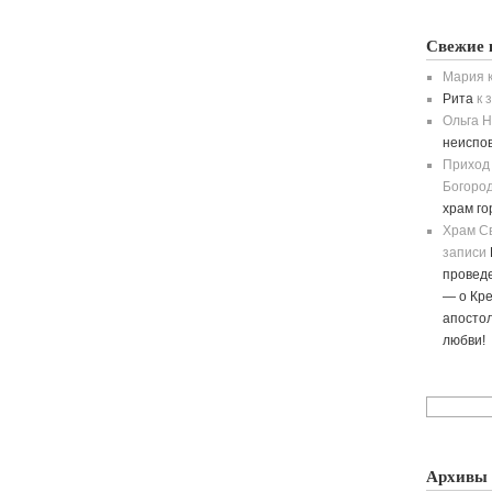
Свежие 
Мария
к
Рита
к 
Ольга H
неиспо
Приход
Богород
храм г
Храм С
записи
провед
— о Кре
апостол
любви!
Архивы