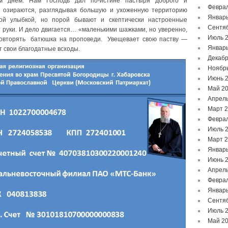
ым днем. Нам Господь дал по-истине пастыря доброго и
Феврал
т озираются, разглядывая большую и ухоженную территорию
Январь
ой улыбкой, но порой бывают и скептически настроенные
Сентя
 руки. И дело двигается… «маленькими шажками, но уверенно,
Июль 
повторять батюшка на проповеди. Увещевает свою паству —
Январь
ет свои благодатные всходы.
Декабр
Ноябр
Июнь 
Май 2
Апрель
Март 
Феврал
Июль 
Март 
Январь
Июнь 
Апрель
Феврал
Январь
Сентя
Июль 
Май 2