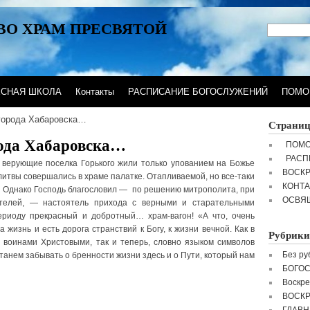
ВО ХРАМ ПРЕСВЯТОЙ
ЕСНАЯ ШКОЛА
Контакты
РАСПИСАНИЕ БОГОСЛУЖЕНИЙ
ПОМО
города Хабаровска…
Страни
ода Хабаровска…
ПОМО
РАСП
верующие поселка Горького жили только упованием на Божье
ВОСК
литвы совершались в храме палатке. Отапливаемой, но все-таки
КОНТ
. Однако Господь благословил — по решению митрополита, при
ОСВЯ
ителей, — настоятель прихода с верными и старательными
ериоду прекрасный и добротный… храм-вагон! «А что, очень
изнь и есть дорога странствий к Богу, к жизни вечной. Как в
Рубрики
воинами Христовыми, так и теперь, словно языком символов
Без ру
танем забывать о бренности жизни здесь и о Пути, который нам
БОГО
Воскре
ВОСК