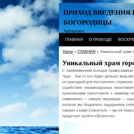
ПРИХОД ВВЕДЕНИЯ 
БОГОРОДИЦЫ
Хабаровск
ГЛАВНАЯ
О ПРИХОДЕ
ВОСКР
Home
»
ГЛАВНАЯ
» Уникальный храм 
Уникальный храм гор
С приближением холодов православные 
Чудо… Как-то оно будет дальше, ведь мо
не пригодной для постоянного служения
содействии неравнодушных благотвор
прихожанами приготовили с зимнему п
символично — говорят верующие — наша ж
палатке мы бодрились ощущением себя 
говорит с нами Спаситель — мы не перес
предстоит пройти к Вечности».