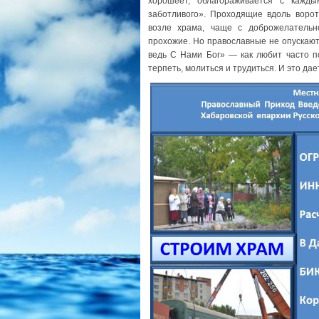
хорошеет, облагораживается с кажд
заботливого». Проходящие вдоль воро
возле храма, чаще с доброжелательн
прохожие. Но православные не опускают
ведь С Нами Бог» — как любит часто 
терпеть, молиться и трудиться. И это да