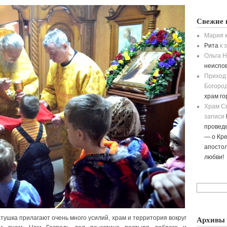
Свежие 
Мария
к
Рита
к 
Ольга H
неиспо
Приход
Богород
храм г
Храм С
записи
провед
— о Кре
апостол
любви!
Архивы
тушка прилагают очень много усилий, храм и территория вокруг