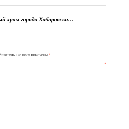
ый храм города Хабаровска…
бязательные поля помечены
*
ентарий
*