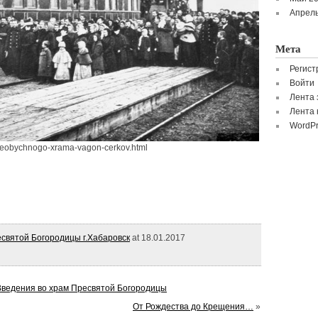
Апрель
Мета
Регист
Войти
Лента 
Лента 
WordPr
a-neobychnogo-xrama-vagon-cerkov.html
святой Богородицы г.Хабаровск
at 18.01.2017
Введения во храм Пресвятой Богородицы
От Рождества до Крещения…
»