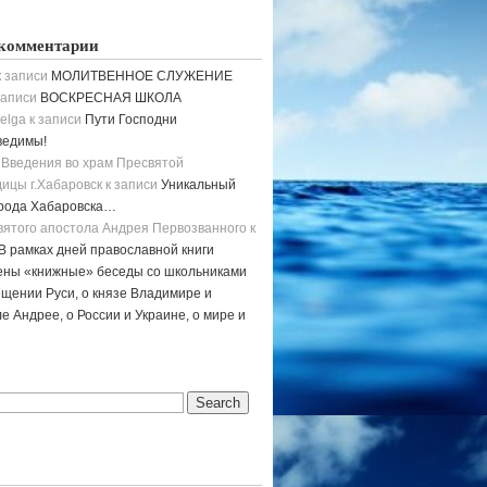
комментарии
 записи
МОЛИТВЕННОЕ СЛУЖЕНИЕ
записи
ВОСКРЕСНАЯ ШКОЛА
elga
к записи
Пути Господни
ведимы!
 Введения во храм Пресвятой
ицы г.Хабаровск
к записи
Уникальный
орода Хабаровска…
вятого апостола Андрея Первозванного
к
В рамках дней православной книги
ены «книжные» беседы со школьниками
щении Руси, о князе Владимире и
е Андрее, о России и Украине, о мире и