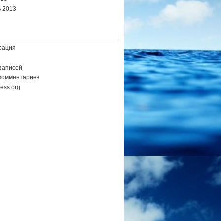
 2013
рация
записей
комментариев
ess.org