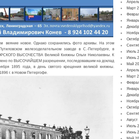
Апрель
Март 
Феврал
Январь
Декабр
Ноябр
Октябр
ам веяние новое. Однако сохранились фото архивы. На этом
Сентя
Путиловском железоделательном заводе в С.-Петербурге, в
Июль 
ОРСКОГО ВЫСОЧЕСТВА Великой Княжны Ольги Николаевны. К
Июнь 
уплено по ВЫСОЧАЙШЕМ разрешении, последовавшим на доклад
Май 2
ября 1895 года, в день святого крещения великой княжны.
Апрель
896 г. в Новом Петергофе.
Март 
Феврал
Январь
Декабр
Ноябр
Октябр
Сентя
Август
Июль 
Июнь 
Май 2