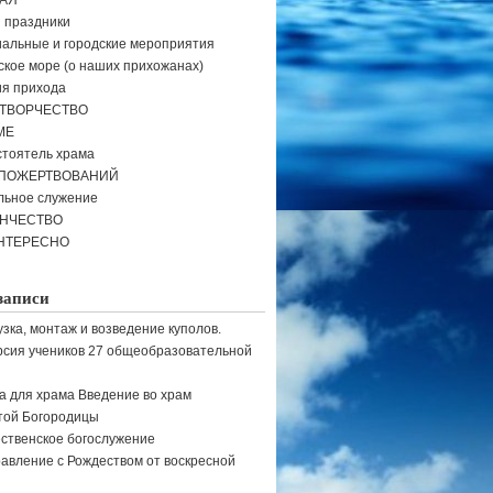
АЯ
и праздники
альные и городские мероприятия
кое море (о наших прихожанах)
я прихода
ТВОРЧЕСТВО
МЕ
тоятель храма
 ПОЖЕРТВОВАНИЙ
льное служение
ЕНЧЕСТВО
НТЕРЕСНО
записи
узка, монтаж и возведение куполов.
рсия учеников 27 общеобразовательной
а для храма Введение во храм
той Богородицы
ственское богослужение
авление с Рождеством от воскресной