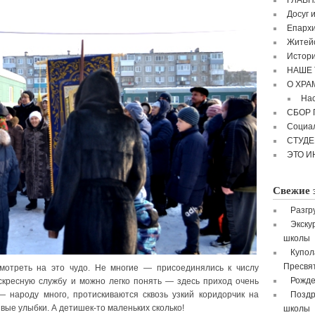
ГЛАВН
Досуг 
Епархи
Житейс
Истори
НАШЕ 
О ХРА
Нас
СБОР
Социа
СТУД
ЭТО И
Свежие 
Разгр
Экску
школы
Купол
Пресвя
мотреть на это чудо. Не многие — присоединялись к числу
Рожде
скресную службу и можно легко понять — здесь приход очень
— народу много, протискиваются сквозь узкий коридорчик на
Поздр
вые улыбки. А детишек-то маленьких сколько!
школы